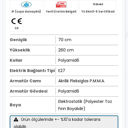
IP (suya danayıklı)
Yerli Üretim Belgeli
TS EN40-5 Sertifikalı
CE
Genişlik
70 cm
Yükseklik
260 cm
Kollar
Polyamid6
Elektrik Bağlantı Tipi
E27
Armatür Camı
Akrilik Pleksiglas P.M.M.A.
Armatür Gövdesi
Polyamid6
Elektrostatik (Polyester Toz
Boya
Fırın Boyalıdır)
Ürün ölçülerinde +- %10'a kadar tolerans
olabilir.