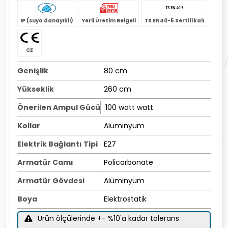
IP (suya danayıklı)
Yerli Üretim Belgeli
TS EN40-5 Sertifikalı
CE
Genişlik
80 cm
Yükseklik
260 cm
Önerilen Ampul Gücü
100 watt watt
Kollar
Alüminyum
Elektrik Bağlantı Tipi
E27
Armatür Camı
Policarbonate
Armatür Gövdesi
Alüminyum
Boya
Elektrostatik
Ürün ölçülerinde +- %10'a kadar tolerans