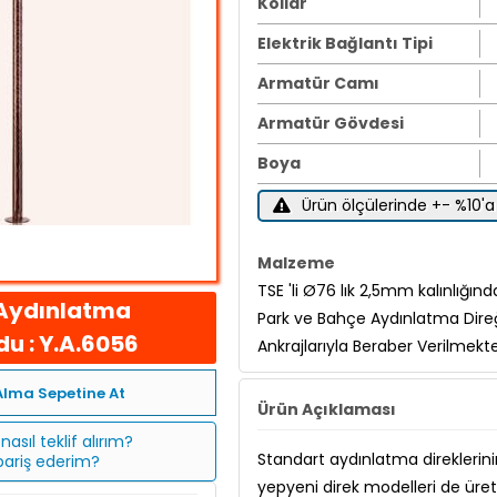
Kollar
Elektrik Bağlantı Tipi
Armatür Camı
Armatür Gövdesi
Boya
Ürün ölçülerinde +- %10'a 
Malzeme
TSE 'li Ø76 lık 2,5mm kalınlığınd
Aydınlatma
Park ve Bahçe Aydınlatma Dire
u : Y.A.6056
Ankrajlarıyla Beraber Verilmektedi
Alma Sepetine At
Ürün Açıklaması
nasıl teklif alırım?
Standart aydınlatma direklerini
ipariş ederim?
yepyeni direk modelleri de üret