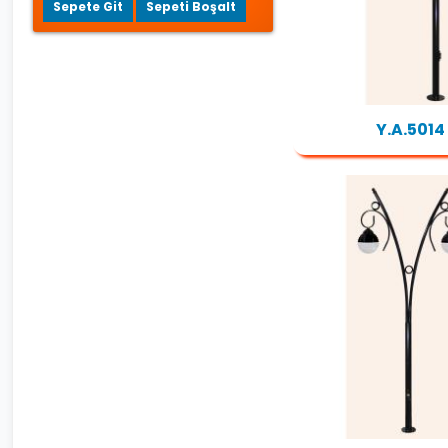
Sepete Git
Sepeti Boşalt
Y.A.5014