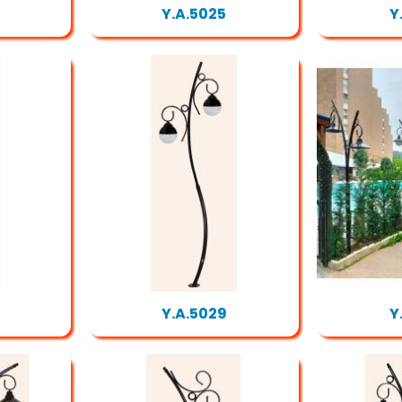
Y.A.5025
Y
Y.A.5029
Y