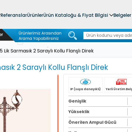
Referanslar
Ürünler
Ürün Kataloğu & Fiyat Bilgisi
Belgeler
5 Lik Sarmasık 2 Saraylı Kollu Flanşlı Direk
asık 2 Saraylı Kollu Flanşlı Direk
IP (suya danayıklı)
Yerli Üretim Bel
Genişlik
Yükseklik
Önerilen Ampul Gücü