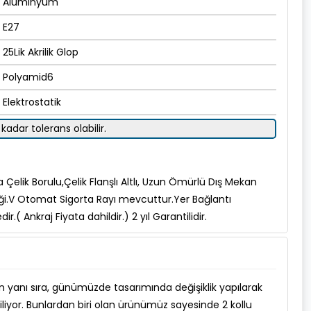
Alüminyum
E27
25Lik Akrilik Glop
Polyamid6
Elektrostatik
kadar tolerans olabilir.
a Çelik Borulu,Çelik Flanşlı Altlı, Uzun Ömürlü Dış Mekan
ği.V Otomat Sigorta Rayı mevcuttur.Yer Bağlantı
r.( Ankraj Fiyata dahildir.) 2 yıl Garantilidir.
n yanı sıra, günümüzde tasarımında değişiklik yapılarak
iliyor. Bunlardan biri olan ürünümüz sayesinde 2 kollu