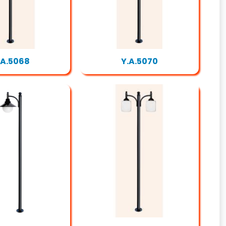
.A.5068
Y.A.5070