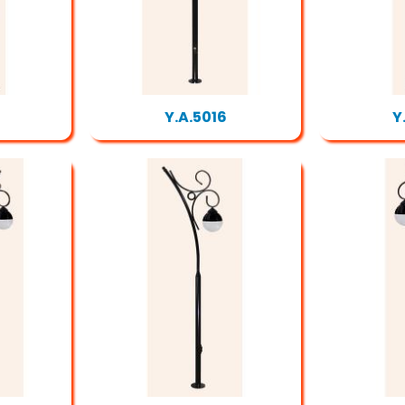
Y.A.5016
Y