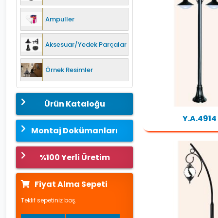
Ampuller
Aksesuar/Yedek Parçalar
Örnek Resimler
Ürün Kataloğu
Y.A.4914
Montaj Dokümanları
%100 Yerli Üretim
Fiyat Alma Sepeti
Teklif sepetiniz boş.