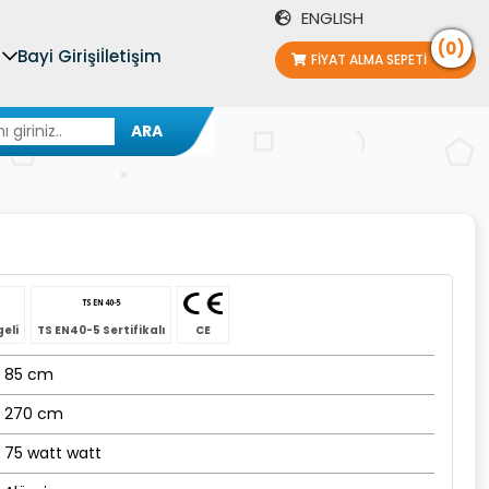
ENGLISH
(0)
Bayi Girişi
İletişim
FIYAT ALMA SEPETI
ARA
geli
TS EN40-5 Sertifikalı
CE
85 cm
270 cm
75 watt watt