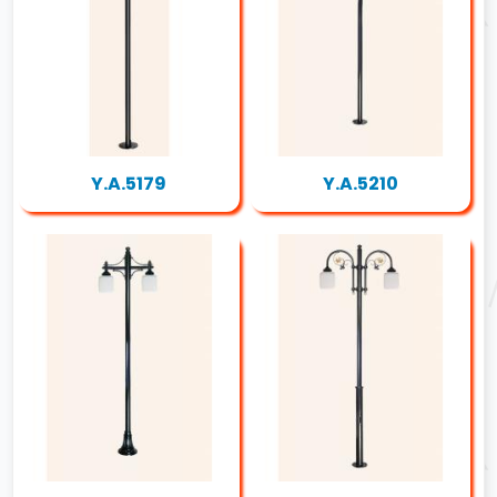
Y.A.5179
Y.A.5210