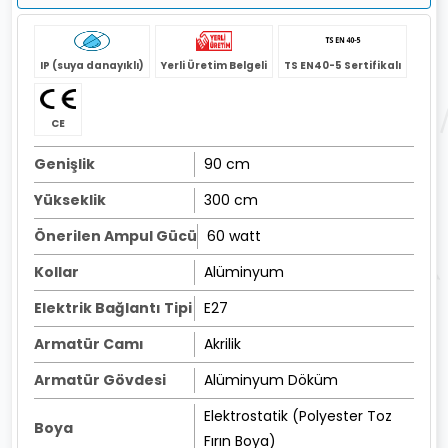
IP (suya danayıklı)
Yerli Üretim Belgeli
TS EN40-5 Sertifikalı
CE
Genişlik
90 cm
Yükseklik
300 cm
Önerilen Ampul Gücü
60 watt
Kollar
Alüminyum
Elektrik Bağlantı Tipi
E27
Armatür Camı
Akrilik
Armatür Gövdesi
Alüminyum Döküm
Elektrostatik (Polyester Toz
Boya
Fırın Boya)