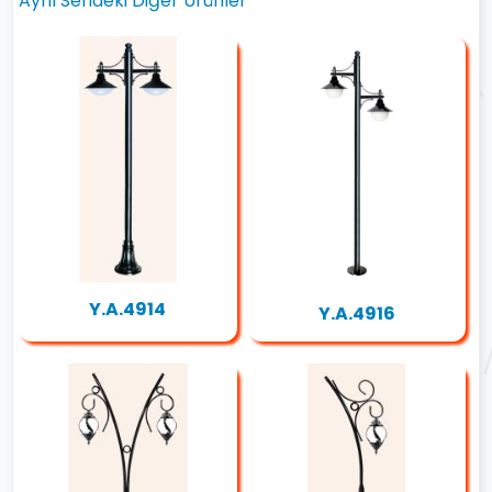
Aynı Serideki Diğer Ürünler
Y.A.4914
Y.A.4916