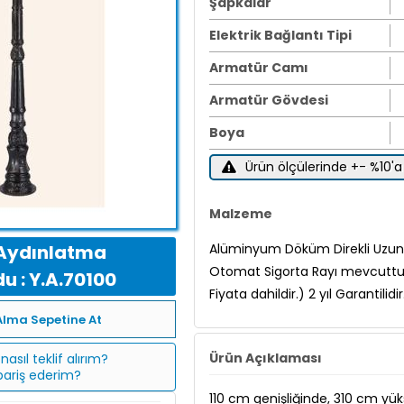
Şapkalar
Elektrik Bağlantı Tipi
Armatür Camı
Armatür Gövdesi
Boya
Ürün ölçülerinde +- %10'a 
Malzeme
Aydınlatma
Alüminyum Döküm Direkli Uzun 
Otomat Sigorta Rayı mevcuttur.Y
u : Y.A.70100
Fiyata dahildir.) 2 yıl Garantilidir
Alma Sepetine At
Ürün Açıklaması
nasıl teklif alırım?
ipariş ederim?
110 cm genişliğinde, 310 cm yüks