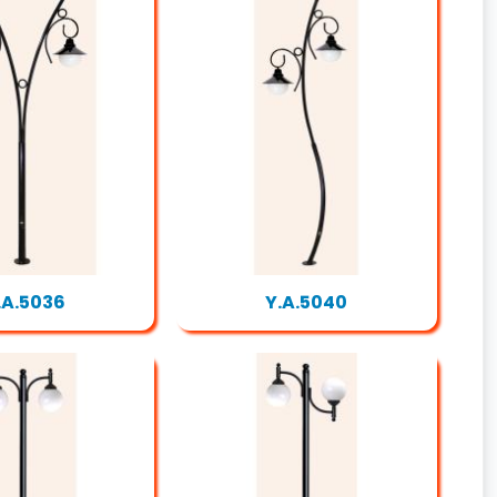
.A.5036
Y.A.5040