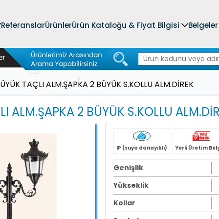
Referanslar
Ürünler
Ürün Kataloğu & Fiyat Bilgisi
Belgeler
ÜYÜK TAÇLI ALM.ŞAPKA 2 BÜYÜK S.KOLLU ALM.DİREK
I ALM.ŞAPKA 2 BÜYÜK S.KOLLU ALM.Dİ
IP (suya danayıklı)
Yerli Üretim Bel
Genişlik
Yükseklik
Kollar