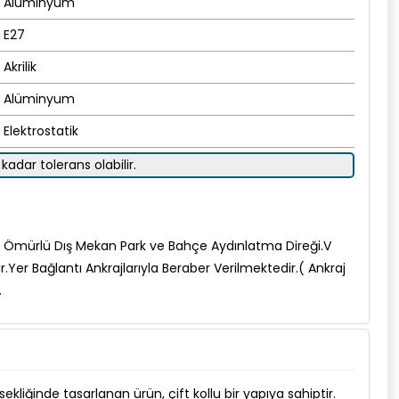
Alüminyum
E27
Akrilik
Alüminyum
Elektrostatik
kadar tolerans olabilir.
Ömürlü Dış Mekan Park ve Bahçe Aydınlatma Direği.V
er Bağlantı Ankrajlarıyla Beraber Verilmektedir.( Ankraj
.
ekliğinde tasarlanan ürün, çift kollu bir yapıya sahiptir.