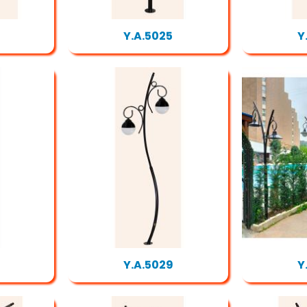
Y.A.5025
Y
Y.A.5029
Y