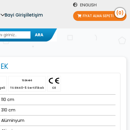
ENGLISH
(0)
Bayi Girişi
İletişim
FIYAT ALMA SEPETI
ARA
REK
geli
TS EN40-5 Sertifikalı
CE
110 cm
310 cm
Alüminyum