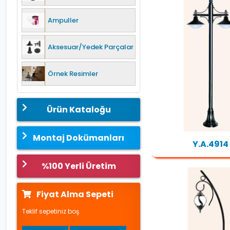
Ampuller
Aksesuar/Yedek Parçalar
Örnek Resimler
Ürün Kataloğu
Montaj Dokümanları
Y.A.4914
%100 Yerli Üretim
Fiyat Alma Sepeti
Teklif sepetiniz boş.