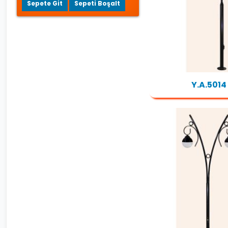
Sepete Git
Sepeti Boşalt
Y.A.5014