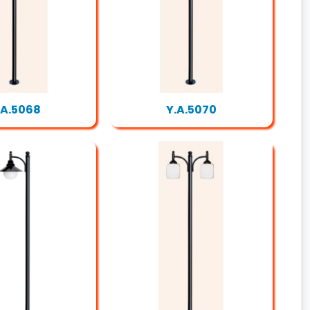
.A.5068
Y.A.5070