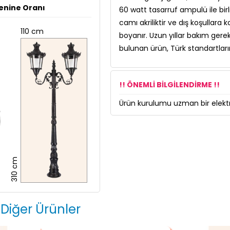
enine Oranı
60 watt tasarruf ampulü ile bir
camı akriliktir ve dış koşullara 
110 cm
boyanır. Uzun yıllar bakım gerekt
bulunan ürün, Türk standartların
!! ÖNEMLİ BİLGİLENDİRME !!
Ürün kurulumu uzman bir elektri
310 cm
 Diğer Ürünler