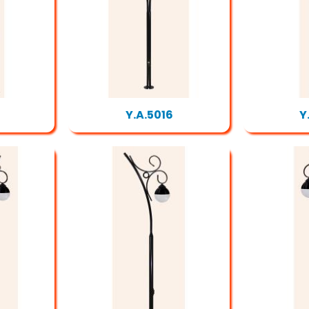
Y.A.5016
Y