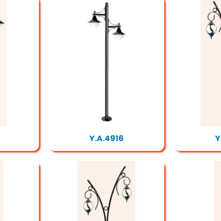
Y.A.4916
Y