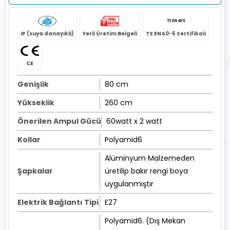
IP (suya danayıklı)
Yerli Üretim Belgeli
TS EN40-5 Sertifikalı
CE
Genişlik
80 cm
Yükseklik
260 cm
Önerilen Ampul Gücü
60watt x 2 watt
Kollar
Polyamid6
Alüminyum Malzemeden
Şapkalar
üretilip bakır rengi boya
uygulanmıştır
Elektrik Bağlantı Tipi
E27
Polyamid6. (Dış Mekan