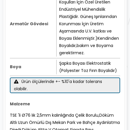
Koşulları İçin Özel Üretilen
Endüstriyel Mühendislik
Plastiğidir. Güneş Işınlarından
Armatür Gövdesi
Korunması İçin Üretim
Aşamasında U.V. katkısı ve
Boyası Eklenmiştir.)Kendinden
Boyalıdır,bakım ve Boyama
gerektirmez.
Şapka Boyası Elektrostatik
Boya
(Polyester Toz Fırın Boyalıdır)
Ürün ölçülerinde +- %10'a kadar tolerans
olabilir.
Malzeme
TSE 'li Ø76 lık 2,5mm kalınlığında Çelik Borulu,Döküm
Altlı Uzun Ömürlü Dış Mekan Park ve Bahçe Aydınlatma
Direği.Döküm Altta V Otomat Sigorta Rayı