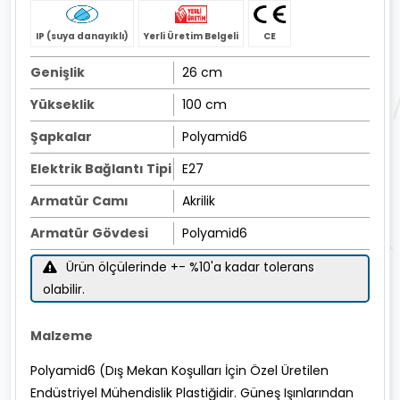
IP (suya danayıklı)
Yerli Üretim Belgeli
CE
Genişlik
26 cm
Yükseklik
100 cm
Şapkalar
Polyamid6
Elektrik Bağlantı Tipi
E27
Armatür Camı
Akrilik
Armatür Gövdesi
Polyamid6
Ürün ölçülerinde +- %10'a kadar tolerans
olabilir.
Malzeme
Polyamid6 (Dış Mekan Koşulları İçin Özel Üretilen
Endüstriyel Mühendislik Plastiğidir. Güneş Işınlarından