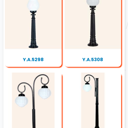
Y.A.5298
Y.A.5308