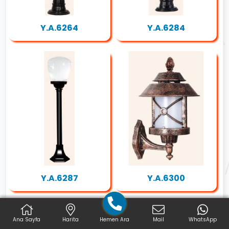
Y.A.6264
Y.A.6284
Y.A.6287
Y.A.6300
Ana Sayfa
Harita
Hemen Ara
Mail
WhatsApp