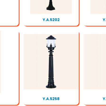
Y.A.5202
Y
Y.A.5258
Y