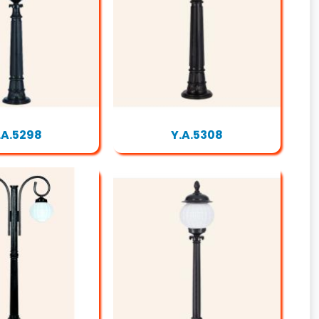
.A.5298
Y.A.5308