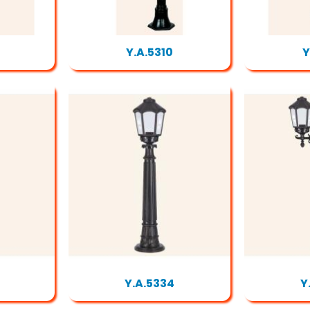
Y.A.5310
Y
Y.A.5334
Y