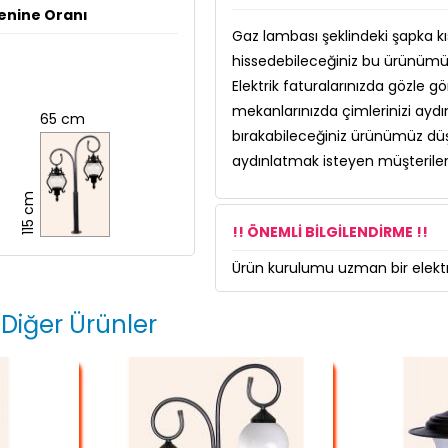
enine Oranı
Gaz lambası şeklindeki şapka kıs
hissedebileceğiniz bu ürünümüz i
Elektrik faturalarınızda gözle 
mekanlarınızda çimlerinizi aydın
65 cm
bırakabileceğiniz ürünümüz düş
aydınlatmak isteyen müşterileri
115 cm
!! ÖNEMLİ BİLGİLENDİRME !!
Ürün kurulumu uzman bir elektri
 Diğer Ürünler