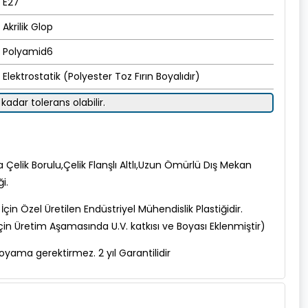
E27
Akrilik Glop
Polyamid6
Elektrostatik (Polyester Toz Fırın Boyalıdır)
kadar tolerans olabilir.
a Çelik Borulu,Çelik Flanşlı Altlı,Uzun Ömürlü Dış Mekan
i.
çin Özel Üretilen Endüstriyel Mühendislik Plastiğidir.
in Üretim Aşamasında U.V. katkısı ve Boyası Eklenmiştir)
yama gerektirmez. 2 yıl Garantilidir