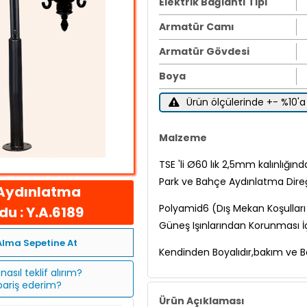
Elektrik Bağlantı Tipi
Armatür Camı
Armatür Gövdesi
Boya
Ürün ölçülerinde +- %10'a 
Malzeme
TSE 'li Ø60 lık 2,5mm kalınlığınd
Park ve Bahçe Aydınlatma Direğ
Aydınlatma
Polyamid6 (Dış Mekan Koşulları İ
u : Y.A.6189
Güneş Işınlarından Korunması İç
Alma Sepetine At
Kendinden Boyalıdır,bakım ve Bo
nasıl teklif alırım?
ipariş ederim?
Ürün Açıklaması