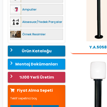
Ampuller
Aksesuar/Yedek Parçalar
Örnek Resimler
Y.A.5058
Ürün Kataloğu
Montaj Dokümanları
%100 Yerli Üretim
Fiyat Alma Sepeti
Teklif sepetiniz boş.