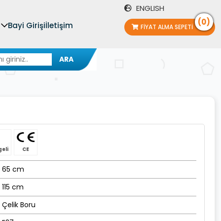
ENGLISH
(0)
Bayi Girişi
İletişim
FIYAT ALMA SEPETI
ARA
geli
CE
65 cm
115 cm
Çelik Boru