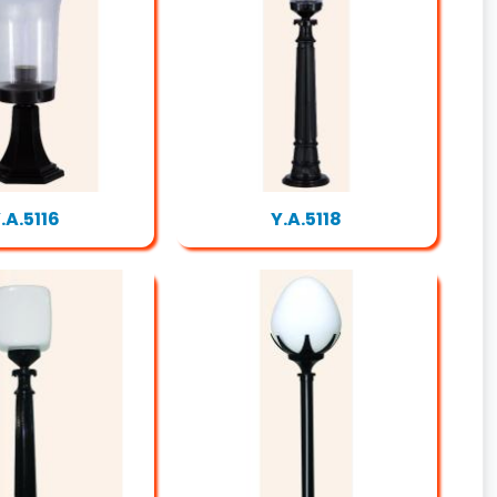
.A.5116
Y.A.5118