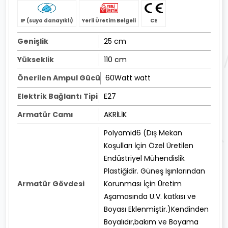
IP (suya danayıklı)
Yerli Üretim Belgeli
CE
Genişlik
25 cm
Yükseklik
110 cm
Önerilen Ampul Gücü
60Watt watt
Elektrik Bağlantı Tipi
E27
Armatür Camı
AKRİLİK
Polyamid6 (Dış Mekan
Koşulları İçin Özel Üretilen
Endüstriyel Mühendislik
Plastiğidir. Güneş Işınlarından
Armatür Gövdesi
Korunması İçin Üretim
Aşamasında U.V. katkısı ve
Boyası Eklenmiştir.)Kendinden
Boyalıdır,bakım ve Boyama