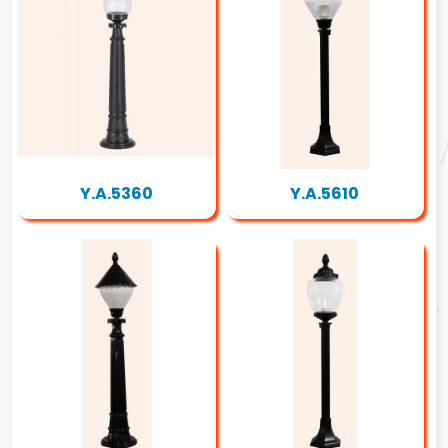
Y.A.5360
Y.A.5610