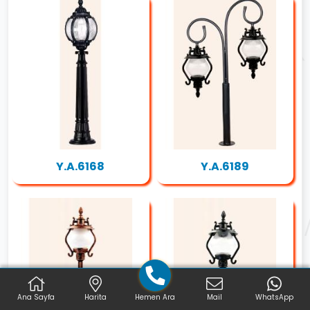
Y.A.6168
Y.A.6189
Ana Sayfa
Harita
Hemen Ara
Mail
WhatsApp