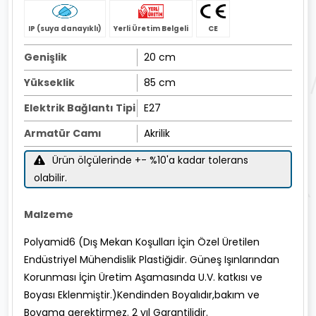
IP (suya danayıklı)
Yerli Üretim Belgeli
CE
Genişlik
20 cm
Yükseklik
85 cm
Elektrik Bağlantı Tipi
E27
Armatür Camı
Akrilik
Ürün ölçülerinde +- %10'a kadar tolerans
olabilir.
Malzeme
Polyamid6 (Dış Mekan Koşulları İçin Özel Üretilen
Endüstriyel Mühendislik Plastiğidir. Güneş Işınlarından
Korunması İçin Üretim Aşamasında U.V. katkısı ve
Boyası Eklenmiştir.)Kendinden Boyalıdır,bakım ve
Boyama gerektirmez. 2 yıl Garantilidir.