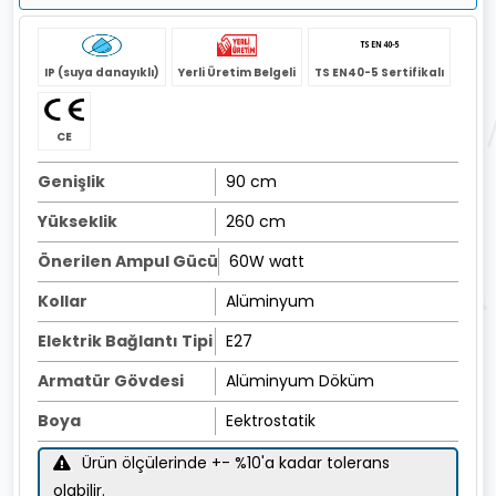
IP (suya danayıklı)
Yerli Üretim Belgeli
TS EN40-5 Sertifikalı
CE
Genişlik
90 cm
Yükseklik
260 cm
Önerilen Ampul Gücü
60W watt
Kollar
Alüminyum
Elektrik Bağlantı Tipi
E27
Armatür Gövdesi
Alüminyum Döküm
Boya
Eektrostatik
Ürün ölçülerinde +- %10'a kadar tolerans
olabilir.