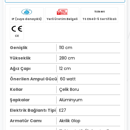
IP (suya danayıklı)
Yerli Üretim Belgeli
TS EN40-5 Sertifikalı
CE
Genişlik
110 cm
Yükseklik
280 cm
Ağız Çapı
12 cm
Önerilen Ampul Gücü
60 watt
Kollar
Çelik Boru
Şapkalar
Alüminyum
Elektrik Bağlantı Tipi
E27
Armatür Camı
Akrilik Glop