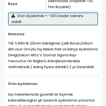
Elektrostatik (Polyester Toz
Boya
Fırın Boyalıdır)
Ürün ölçülerinde +- %10'a kadar tolerans
olabilir.
Malzeme
TSE 'li Ø60 lık 2,5mm kalınlığında Çelik Borulu,Döküm
Altlı Uzun Ömürlü Dış Mekan Park ve Bahçe Aydınlatma
Direği.Döküm Altta V Otomat Sigorta Rayı
mevcuttur.Yer Bağlantı Ankrajlarıyla Beraber
Verilmektedir.( Ankraj Fiyata dahildir) 2 yıl Garantilidir.
Ürün Açıklaması
Dış mekanlarınızda güvenilir bir biçimde
kullanabileceğiniz şık tasarımlı aydınlatma ürünümüz