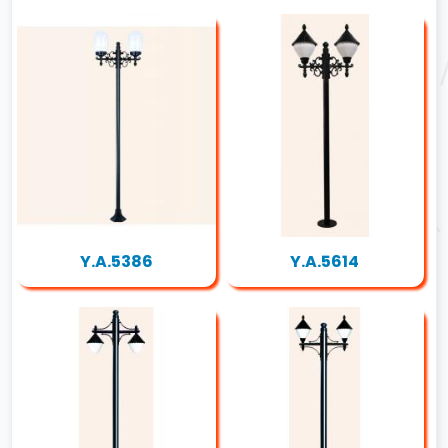
Y.A.5386
Y.A.5614