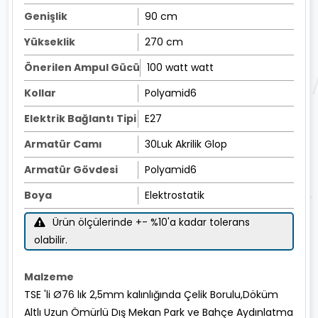
Genişlik
90 cm
Yükseklik
270 cm
Önerilen Ampul Gücü
100 watt watt
Kollar
Polyamid6
Elektrik Bağlantı Tipi
E27
Armatür Camı
30Luk Akrilik Glop
Armatür Gövdesi
Polyamid6
Boya
Elektrostatik
Ürün ölçülerinde +- %10'a kadar tolerans
olabilir.
Malzeme
TSE 'li Ø76 lık 2,5mm kalınlığında Çelik Borulu,Döküm
Altlı Uzun Ömürlü Dış Mekan Park ve Bahçe Aydınlatma