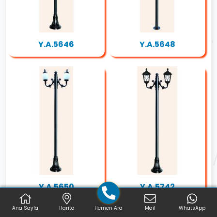
Y.A.5646
Y.A.5648
Y.A.5650
Y.A.5742
Ana Sayfa
Harita
Hemen Ara
Mail
WhatsApp