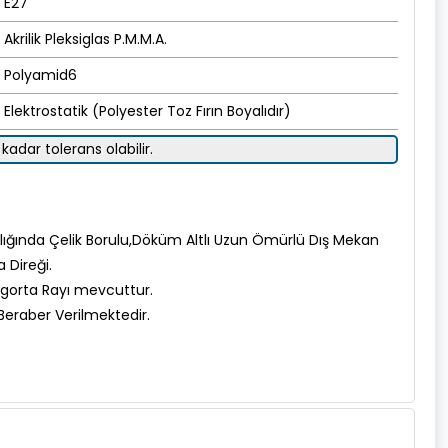
E27
Akrilik Pleksiglas P.M.M.A.
Polyamid6
Elektrostatik (Polyester Toz Fırın Boyalıdır)
kadar tolerans olabilir.
ınlığında Çelik Borulu,Döküm Altlı Uzun Ömürlü Dış Mekan
 Direği.
gorta Rayı mevcuttur.
 Beraber Verilmektedir.