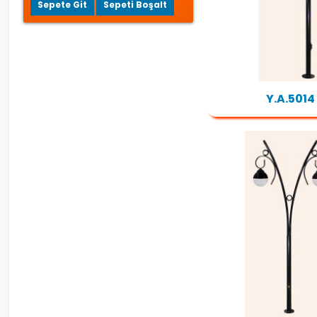
Sepete Git
Sepeti Boşalt
Y.A.5014