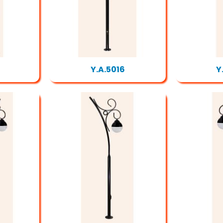
Y.A.5016
Y