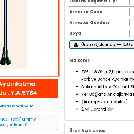
Elektrik Bağlantı Tipi
Armatür Camı
Armatür Gövdesi
Boya
Ürün ölçülerinde +- %10'a 
Malzeme
TSE 'li Ø76 lık 2,5mm kal
Park ve Bahçe Aydınlatma
Aydınlatma
Döküm Altta V Otomat Si
u : Y.A.5784
Yer Bağlantı Ankrajlarıyla
(Ankraj Fiyata dahildir)
Alma Sepetine At
2 yıl Garantilidir
nasıl teklif alırım?
ipariş ederim?
Ürün Açıklaması