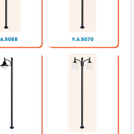
.A.5068
Y.A.5070