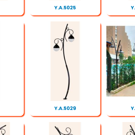
Y.A.5025
Y
Y.A.5029
Y