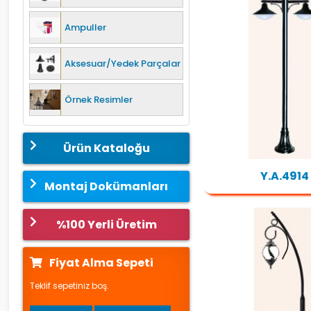
Ampuller
Aksesuar/Yedek Parçalar
Örnek Resimler
Ürün Kataloğu
Y.A.4914
Montaj Dokümanları
%100 Yerli Üretim
Fiyat Alma Sepeti
Teklif sepetiniz boş.