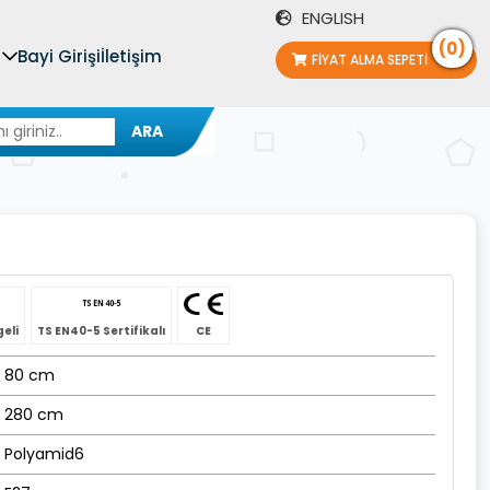
ENGLISH
(0)
Bayi Girişi
İletişim
FIYAT ALMA SEPETI
ARA
geli
TS EN40-5 Sertifikalı
CE
80 cm
280 cm
Polyamid6