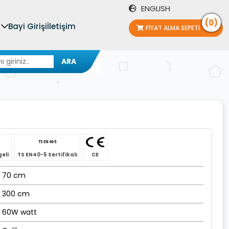
ENGLISH
(0)
Bayi Girişi
İletişim
FIYAT ALMA SEPETI
ARA
geli
TS EN40-5 Sertifikalı
CE
70 cm
300 cm
60W watt