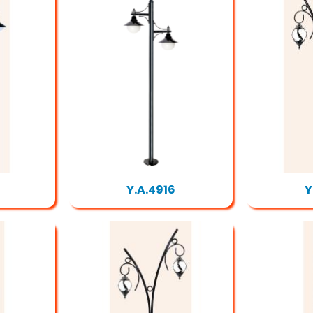
Y.A.4916
Y