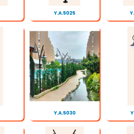
Y.A.5025
Y
Y.A.5030
Y