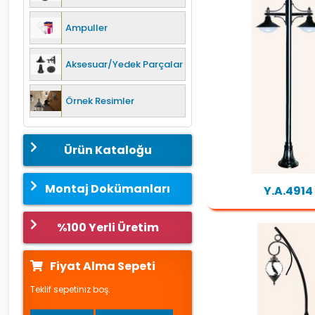
Ampuller
Aksesuar/Yedek Parçalar
Örnek Resimler
Ürün Kataloğu
Montaj Dokümanları
Y.A.4914
%100 Yerli Üretim
Fiyat Alma Sepeti
Teklif sepetiniz boş.