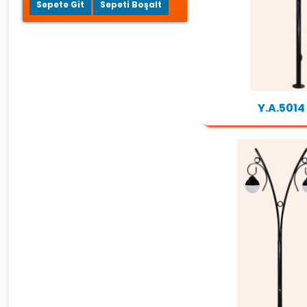
Sepete Git
Sepeti Boşalt
Y.A.5014