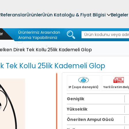
Referanslar
Ürünler
Ürün Kataloğu & Fiyat Bilgisi
Belgeler
elken Direk Tek Kollu 25lik Kademeli Glop
k Tek Kollu 25lik Kademeli Glop
IP (suya danayıklı)
Yerli Üretim Bel
Genişlik
Yükseklik
Önerilen Ampul Gücü