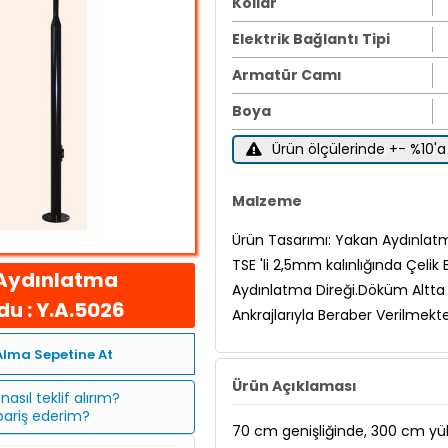
Kollar
Elektrik Bağlantı Tipi
Armatür Camı
Boya
Ürün ölçülerinde +- %10'a 
Malzeme
Ürün Tasarımı: Yakan Aydınlat
TSE 'li 2,5mm kalınlığında Çeli
Aydınlatma
Aydınlatma Direği.Döküm Altta
u : Y.A.5026
Ankrajlarıyla Beraber Verilmektedi
Alma Sepetine At
Ürün Açıklaması
nasıl teklif alırım?
ipariş ederim?
70 cm genişliğinde, 300 cm yüks