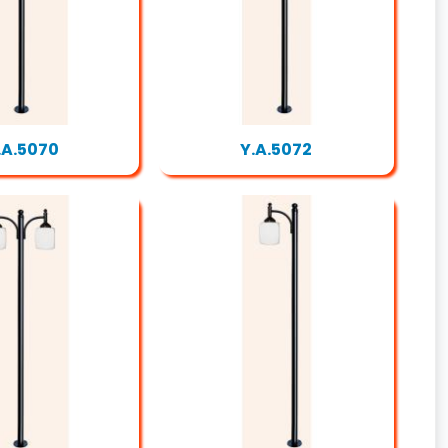
.A.5070
Y.A.5072