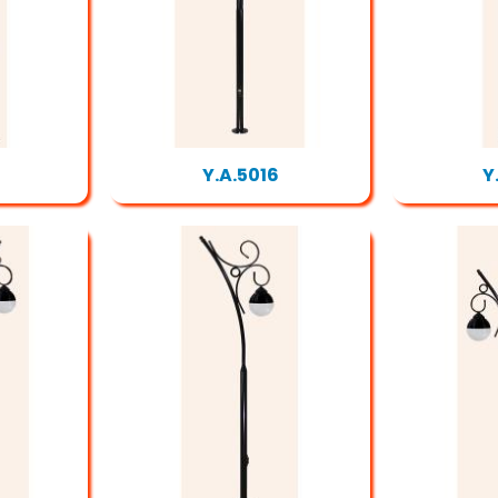
Y.A.5016
Y