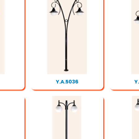
Y.A.5036
Y