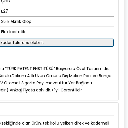
Çelik
E27
25lik Akrilik Glop
Elektrostatik
kadar tolerans olabilir.
ma “TÜRK PATENT ENSTİTÜSÜ” Başvurulu Özel Tasarımıdır.
k Borulu,Döküm Altlı Uzun Ömürlü Dış Mekan Park ve Bahçe
 V Otomat Sigorta Rayı mevcuttur.Yer Bağlantı
r.( Ankraj Fiyata dahildir.) 1yıl Garantilidir
ekliğinde olan ürün, tek kollu yelken direk ve kademeli