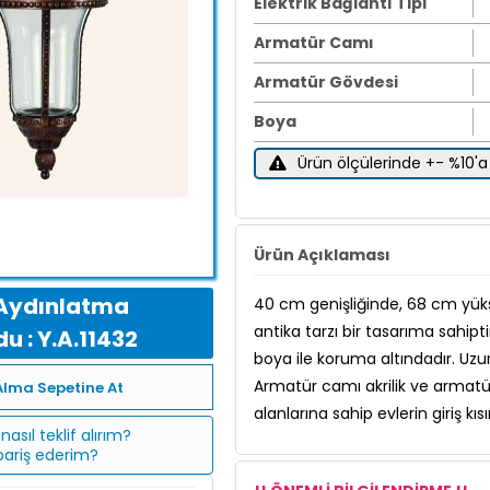
Elektrik Bağlantı Tipi
Armatür Camı
Armatür Gövdesi
Boya
Ürün ölçülerinde +- %10'a 
Ürün Açıklaması
Aydınlatma
40 cm genişliğinde, 68 cm yüks
antika tarzı bir tasarıma sahipti
u : Y.A.11432
boya ile koruma altındadır. Uzun
Armatür camı akrilik ve armat
Alma Sepetine At
alanlarına sahip evlerin giriş kısı
nasıl teklif alırım?
ipariş ederim?