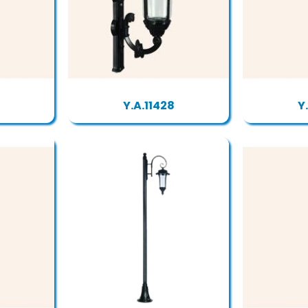
Y.A.11428
Y