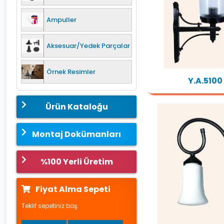
Ampuller
Aksesuar/Yedek Parçalar
Örnek Resimler
Y.A.5100
Ürün Kataloğu
Montaj Dokümanları
%100 Yerli Üretim
Fiyat Alma Sepeti
Teklif sepetiniz boş.