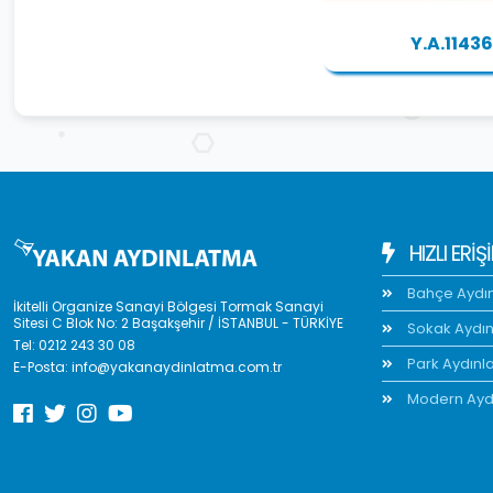
Y.A.11436
HIZLI ERIŞ
Bahçe Aydı
İkitelli Organize Sanayi Bölgesi Tormak Sanayi
Sitesi C Blok No: 2 Başakşehir / İSTANBUL - TÜRKİYE
Sokak Aydı
Tel:
0212 243 30 08
Park Aydınl
E-Posta:
info@yakanaydinlatma.com.tr
Modern Ayd