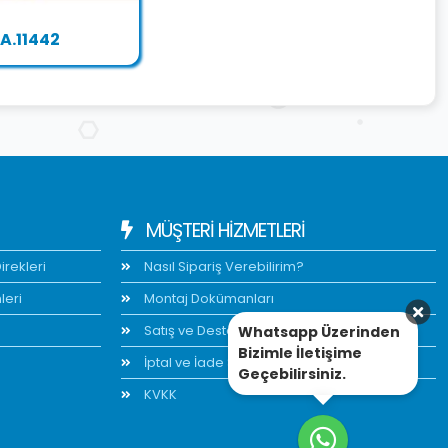
.A.11442
MÜŞTERİ HİZMETLERİ
rekleri
Nasıl Sipariş Verebilirim?
leri
Montaj Dokümanları
Satış ve Destek
Whatsapp Üzerinden
Bizimle İletişime
İptal ve İade Şartları
Geçebilirsiniz.
KVKK