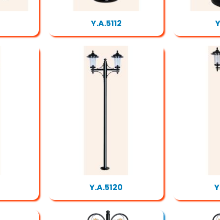
Y.A.5112
Y
Y.A.5120
Y