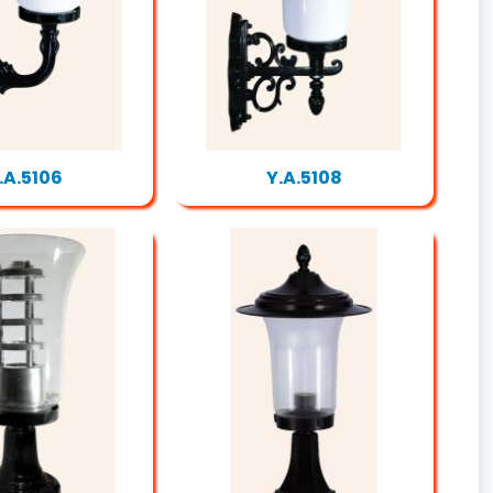
.A.5106
Y.A.5108