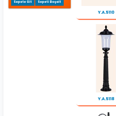
Sepete Git
Sepeti Boşalt
Y.A.5110
Y.A.5118