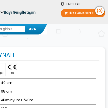
ENGLISH
(0)
Bayi Girişi
İletişim
FIYAT ALMA SEPETI
ARA
YNALI
geli
CE
40 cm
68 cm
Alüminyum Döküm