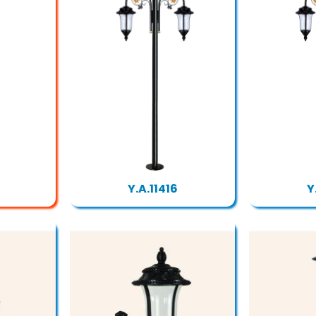
Y.A.11416
Y