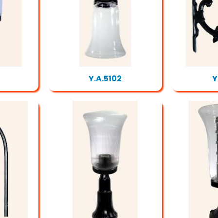
Y.A.5102
Y