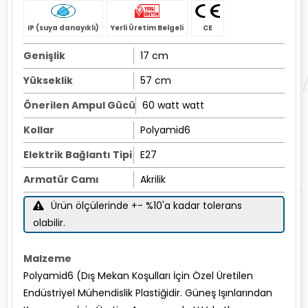
IP (suya danayıklı)
Yerli Üretim Belgeli
CE
Genişlik
17 cm
Yükseklik
57 cm
Önerilen Ampul Gücü
60 watt watt
Kollar
Polyamid6
Elektrik Bağlantı Tipi
E27
Armatür Camı
Akrilik
Ürün ölçülerinde +- %10'a kadar tolerans
olabilir.
Malzeme
Polyamid6 (Dış Mekan Koşulları İçin Özel Üretilen
Endüstriyel Mühendislik Plastiğidir. Güneş Işınlarından