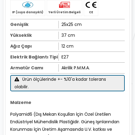
IP (suya danayıklı)
Yerli Üretim Belgeli
CE
Genişlik
25x25 cm
Yükseklik
37 cm
Ağız Çapı
12 cm
Elektrik Bağlantı Tipi
E27
Armatür Camı
Akrilik P.M.M.A.
Ürün ölçülerinde +- %10'a kadar tolerans
olabilir.
Malzeme
Polyamid6 (Dış Mekan Koşulları İçin Özel Üretilen
Endüstriyel Mühendislik Plastiğidir. Güneş Işınlarından
Korunması İçin Üretim Aşamasında U.V. katkısı ve