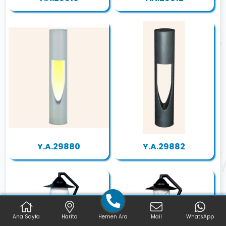
Y.A.29880
Y.A.29882
Ana Sayfa
Harita
Hemen Ara
Mail
WhatsApp