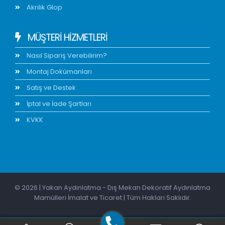
Akrilik Glop
MÜŞTERİ HİZMETLERİ
Nasıl Sipariş Verebilirim?
Montaj Dokümanları
Satış ve Destek
İptal ve İade Şartları
KVKK
© 2026 | Yakan Aydınlatma - Dış Mekan Dekoratif Aydınlatma
Mamülleri İmalat ve Ticaret | Tüm Hakları Saklıdır.