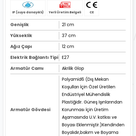
IP (suya danayıklı)
Yerli Üretim Belgeli
CE
Genişlik
21 cm
Yükseklik
37 cm
Ağız Çapı
12 cm
Elektrik Bağlantı Tipi
E27
Armatür Camı
Akrilik Glop
Polyamid6 (Dış Mekan
Koşulları İçin Özel Üretilen
Endüstriyel Mühendislik
Plastiğidir. Güneş Işınlarından
Armatür Gövdesi
Korunması İçin Üretim
Aşamasında U.V. katkısı ve
Boyası Eklenmiştir.)Kendinden
Boyalıdır,bakım ve Boyama