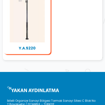
Y.A.5220
İkitelli Organize Sanayi Bölgesi Tormak Sanayi Sitesi C Blok No:
2 Başakşehir / İSTANBUL - TÜRKİYE