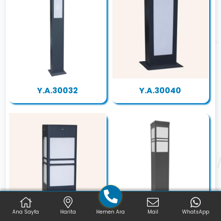
Y.A.30032
Y.A.30040
Ana Sayfa
Harita
Hemen Ara
Mail
WhatsApp