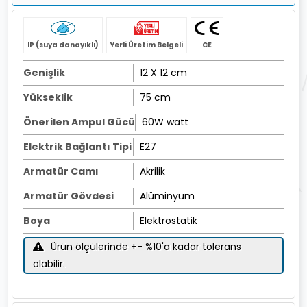
IP (suya danayıklı)
Yerli Üretim Belgeli
CE
Genişlik
12 X 12 cm
Yükseklik
75 cm
Önerilen Ampul Gücü
60W watt
Elektrik Bağlantı Tipi
E27
Armatür Camı
Akrilik
Armatür Gövdesi
Alüminyum
Boya
Elektrostatik
Ürün ölçülerinde +- %10'a kadar tolerans
olabilir.