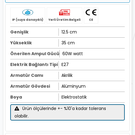
IP (suya danayıklı)
Yerli Üretim Belgeli
CE
Genişlik
12.5 cm
Yükseklik
35 cm
Önerilen Ampul Gücü
60W watt
Elektrik Bağlantı Tipi
E27
Armatür Camı
Akrilik
Armatür Gövdesi
Alüminyum
Boya
Elektrostatik
Ürün ölçülerinde +- %10'a kadar tolerans
olabilir.