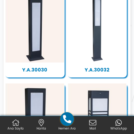
Y.A.30030
Y.A.30032
Ana Sayfa
Harita
Hemen Ara
Mail
WhatsApp