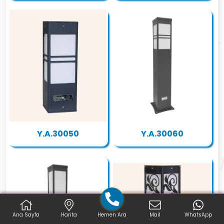
Y.A.30050
Y.A.30060
Ana Sayfa
Harita
Hemen Ara
Mail
WhatsApp