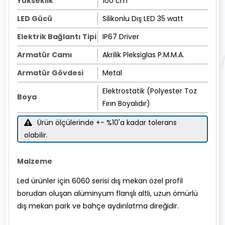
Yükseklik
100 cm
LED Gücü
Silikonlu Dış LED 35 watt
Elektrik Bağlantı Tipi
IP67 Driver
Armatür Camı
Akrilik Pleksiglas P.M.M.A.
Armatür Gövdesi
Metal
Elektrostatik (Polyester Toz
Boya
Fırın Boyalıdır)
Ürün ölçülerinde +- %10'a kadar tolerans
olabilir.
Malzeme
Led ürünler için 6060 serisi dış mekan özel profil
borudan oluşan alüminyum flanşlı altlı, uzun ömürlü
dış mekan park ve bahçe aydınlatma direğidir.