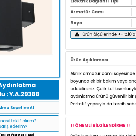
Elektrik Bağlantı Tipi
Armatür Camı
Boya
Ürün ölçülerinde +- %10'a 
Ürün Açıklaması
Akrilik armatür camı sayesinde d
boyunca ek bir bakım veya on
Aydınlatma
edebilirsiniz. Çelik kol kısımlar
u : Y.A.29388
aydınlatma ürünü güvenilir bir ş
Portatif yapısıyla da tercih sebe
Alma Sepetine At
nasıl teklif alırım?
!! ÖNEMLİ BİLGİLENDİRME !!
ipariş ederim?
ÜN GÖRSELLERI