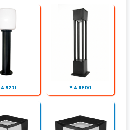
.A.5201
Y.A.6800