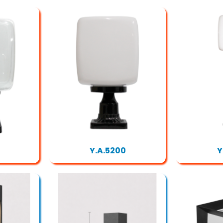
Y.A.5200
Y