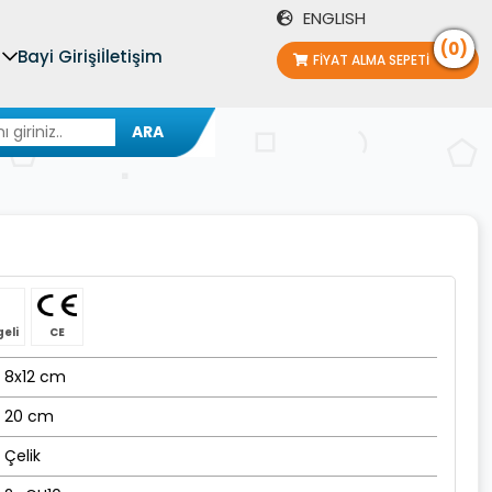
ENGLISH
(0)
Bayi Girişi
İletişim
FIYAT ALMA SEPETI
ARA
geli
CE
8x12 cm
20 cm
Çelik