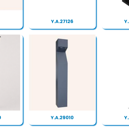
0
Y.A.27126
Y
0
Y.A.29010
Y