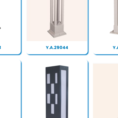
3
Y.A.29044
Y.