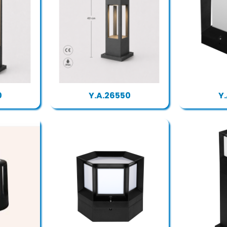
0
Y.A.26550
Y