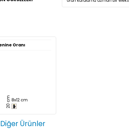
Ürün kurulumu uzman bir elektri
enine Oranı
20 cm
8x12 cm
 Diğer Ürünler