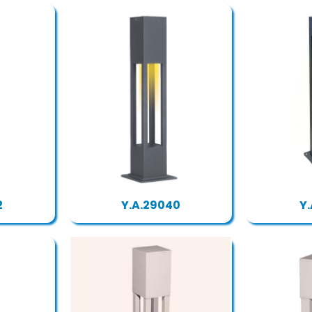
2
Y.A.29040
Y