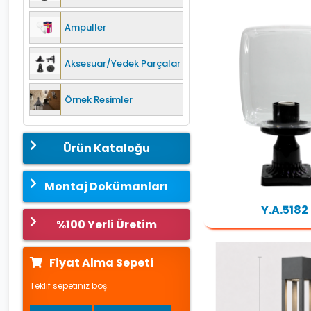
Ampuller
Aksesuar/Yedek Parçalar
Örnek Resimler
Ürün Kataloğu
Montaj Dokümanları
Y.A.5182
%100 Yerli Üretim
Fiyat Alma Sepeti
Teklif sepetiniz boş.