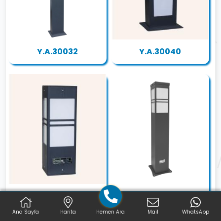
Y.A.30032
Y.A.30040
Y.A.30050
Y.A.30060
Ana Sayfa
Harita
Hemen Ara
Mail
WhatsApp