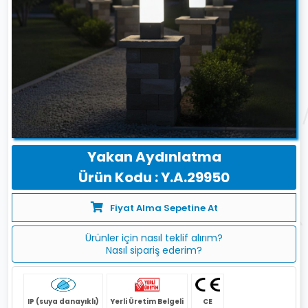
Yakan Aydınlatma
Ürün Kodu : Y.A.29950
Fiyat Alma Sepetine At
Ürünler için nasıl teklif alırım?
Nasıl sipariş ederim?
IP (suya danayıklı)
Yerli Üretim Belgeli
CE