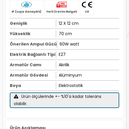
IP (suya danayıklı)
Yerli Üretim Belgeli
CE
Genişlik
12 X 12 cm
Yükseklik
70 cm
Önerilen Ampul Gücü
60W watt
Elektrik Bağlantı Tipi
E27
Armatür Camı
Akrilik
Armatür Gövdesi
Alüminyum
Boya
Elektrostatik
Ürün ölçülerinde +- %10'a kadar tolerans
olabilir.
Ürün Açıklaması