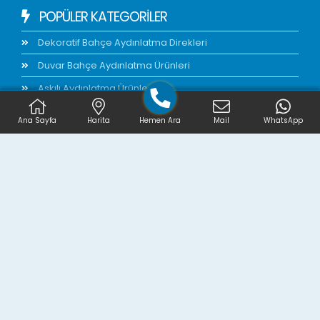
POPÜLER KATEGORİLER
Dekoratif Bahçe Aydınlatma Direkleri
Duvar Bahçe Aydınlatma Ürünleri
Askılı Aydınlatma Ürünleri
Akrilik Glop
Ana Sayfa
Harita
Hemen Ara
Mail
WhatsApp
MÜŞTERİ HİZMETLERİ
Nasıl Sipariş Verebilirim?
Montaj Dokümanları
Satış ve Destek
İptal ve İade Şartları
KVKK