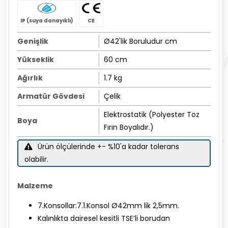
IP (suya danayıklı)
CE
Genişlik
Ø42'lik Boruludur cm
Yükseklik
60 cm
Ağırlık
1.7 kg
Armatür Gövdesi
Çelik
Elektrostatik (Polyester Toz
Boya
Fırın Boyalıdır.)
Ürün ölçülerinde +- %10'a kadar tolerans
olabilir.
Malzeme
7.Konsollar:7.1.Konsol Ø42mm lik 2,5mm.
Kalınlıkta dairesel kesitli TSE’li borudan