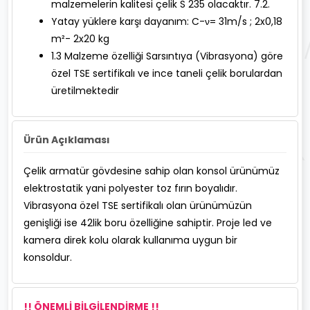
malzemelerin kalitesi çelik S 235 olacaktır. 7.2.
Yatay yüklere karşı dayanım: C-ν= 31m/s ; 2x0,18
m²- 2x20 kg
1.3 Malzeme özelliği Sarsıntıya (Vibrasyona) göre
özel TSE sertifikalı ve ince taneli çelik borulardan
üretilmektedir
Ürün Açıklaması
Çelik armatür gövdesine sahip olan konsol ürünümüz
elektrostatik yani polyester toz fırın boyalıdır.
Vibrasyona özel TSE sertifikalı olan ürünümüzün
genişliği ise 42lik boru özelliğine sahiptir. Proje led ve
kamera direk kolu olarak kullanıma uygun bir
konsoldur.
!! ÖNEMLİ BİLGİLENDİRME !!