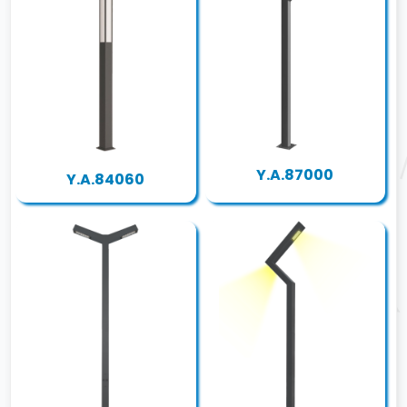
Y.A.87000
Y.A.84060