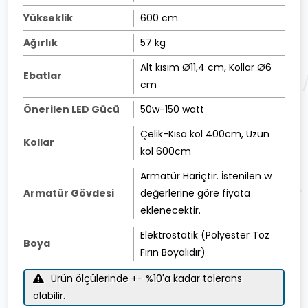
Yükseklik
600 cm
Ağırlık
57 kg
Alt kısım Ø11,4 cm, Kollar Ø6
Ebatlar
cm
Önerilen LED Gücü
50w-150 watt
Çelik-Kısa kol 400cm, Uzun
Kollar
kol 600cm
Armatür Hariçtir. İstenilen w
Armatür Gövdesi
değerlerine göre fiyata
eklenecektir.
Elektrostatik (Polyester Toz
Boya
Fırın Boyalıdır)
Ürün ölçülerinde +- %10'a kadar tolerans
olabilir.