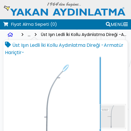
Fiyat Alma Sepeti
(0)
MENÜ
...
Üst Işın Ledli İki Kollu Aydınlatma Direği -Armatür Hariçtir-
Üst Işın Ledli İki Kollu Aydınlatma Direği -Armatür
Hariçtir-