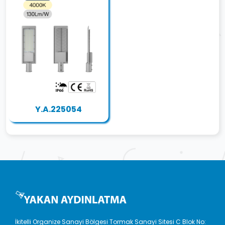
Y.A.225054
İkitelli Organize Sanayi Bölgesi Tormak Sanayi Sitesi C Blok No: