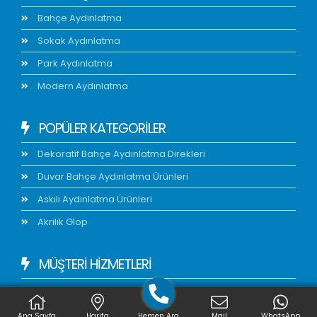
Bahçe Aydınlatma
Sokak Aydınlatma
Park Aydınlatma
Modern Aydınlatma
POPÜLER KATEGORİLER
Dekoratif Bahçe Aydınlatma Direkleri
Duvar Bahçe Aydınlatma Ürünleri
Askılı Aydınlatma Ürünleri
Akrilik Glop
MÜŞTERİ HİZMETLERİ
Nasıl Sipariş Verebilirim?
Montaj Dokümanları
Ana Sayfa
Harita
Hemen Ara
Mail
WhatsApp