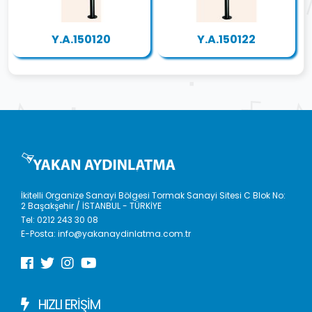
Y.A.150120
Y.A.150122
İkitelli Organize Sanayi Bölgesi Tormak Sanayi Sitesi C Blok No:
2 Başakşehir / İSTANBUL - TÜRKİYE
Tel:
0212 243 30 08
E-Posta:
info@yakanaydinlatma.com.tr
HIZLI ERIŞIM