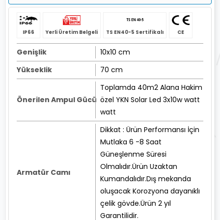
IP66
Yerli Üretim Belgeli
TS EN40-5 Sertifikalı
CE
Genişlik
10x10 cm
Yükseklik
70 cm
Toplamda 40m2 Alana Hakim
Önerilen Ampul Gücü
özel YKN Solar Led 3x10w watt
watt
Dikkat : Ürün Performansı İçin
Mutlaka 6 -8 Saat
Güneşlenme Süresi
Olmalıdır.Ürün Uzaktan
Armatür Camı
Kumandalıdır.Dış mekanda
oluşacak Korozyona dayanıklı
çelik gövde.Ürün 2 yıl
Garantilidir.