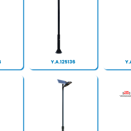
4
Y.A.125136
Y.