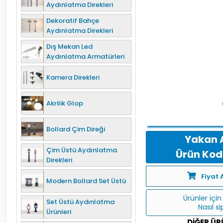
Aydınlatma Direkleri
Dekoratif Bahçe
Aydınlatma Direkleri
Dış Mekan Led
Aydınlatma Armatürleri
Kamera Direkleri
Akrilik Glop
Bollard Çim Direği
Yakan 
Çim Üstü Aydınlatma
Ürün Kodu
Direkleri
Fiyat 
Modern Bollard Set Üstü
Ürünler için 
Set Üstü Aydınlatma
Nasıl s
Ürünleri
DIĞER ÜR