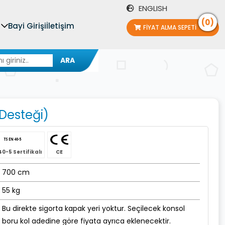
ENGLISH
(0)
Bayi Girişi
İletişim
FIYAT ALMA SEPETI
ARA
 Desteği)
0-5 Sertifikalı
CE
700 cm
55 kg
Bu direkte sigorta kapak yeri yoktur. Seçilecek konsol
boru kol adedine göre fiyata ayrıca eklenecektir.