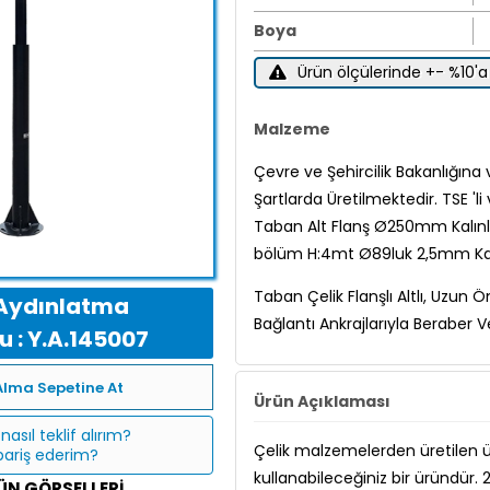
Boya
Ürün ölçülerinde +- %10'a 
Malzeme
Çevre ve Şehircilik Bakanlığına
Şartlarda Üretilmektedir. TSE 'l
Taban Alt Flanş Ø250mm Kalınlık
bölüm H:4mt Ø89luk 2,5mm Kalın
Taban Çelik Flanşlı Altlı, Uzun
Aydınlatma
Bağlantı Ankrajlarıyla Beraber Ver
 : Y.A.145007
Alma Sepetine At
Ürün Açıklaması
nasıl teklif alırım?
Çelik malzemelerden üretilen ü
ipariş ederim?
kullanabileceğiniz bir üründür.
ÜN GÖRSELLERI