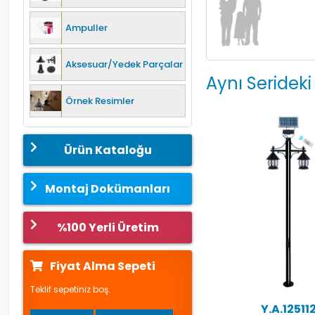
Ampuller
Aksesuar/Yedek Parçalar
Aynı Serideki
Örnek Resimler
Ürün Kataloğu
Montaj Dokümanları
%100 Yerli Üretim
Fiyat Alma Sepeti
Teklif sepetiniz boş.
Y.A.12511