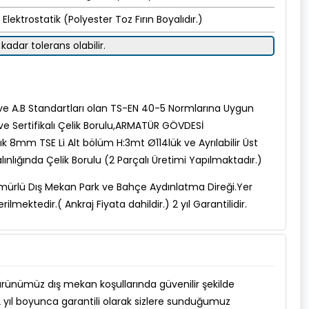
Elektrostatik (Polyester Toz Fırın Boyalıdır.)
kadar tolerans olabilir.
 ve A.B Standartları olan TS-EN 40-5 Normlarına Uygun
i ve Sertifikalı Çelik Borulu,ARMATÜR GÖVDESİ
 8mm TSE Li Alt bölüm H:3mt Ø114lük ve Ayrılabilir Üst
lığında Çelik Borulu (2 Parçalı Üretimi Yapılmaktadır.)
 Ömürlü Dış Mekan Park ve Bahçe Aydınlatma Direği.Yer
ilmektedir.( Ankraj Fiyata dahildir.) 2 yıl Garantilidir.
rünümüz dış mekan koşullarında güvenilir şekilde
 2 yıl boyunca garantili olarak sizlere sunduğumuz