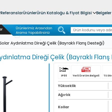
Referanslar
Ürünler
Ürün Kataloğu & Fiyat Bilgisi
Belgeler
olar Aydınlatma Direği Çelik (Bayraklı Flanş Desteği)
ydınlatma Direği Çelik (Bayraklı Flanş
IP66
Yerli Üretim Belgeli
TS EN4
Yükseklik
Ağırlık
Kollar