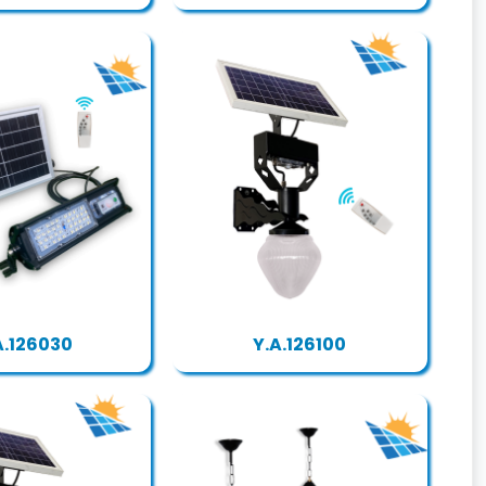
A.126030
Y.A.126100