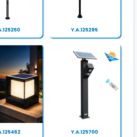
A.125250
Y.A.125295
A.125462
Y.A.125700