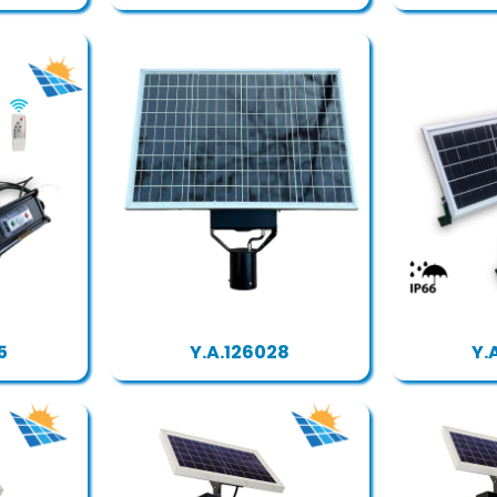
5
Y.A.126028
Y.