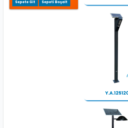
Sepete Git
Sepeti Boşalt
Y.A.12512