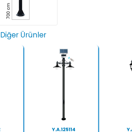
700 cm
 Diğer Ürünler
2
Y.A.125114
Y.