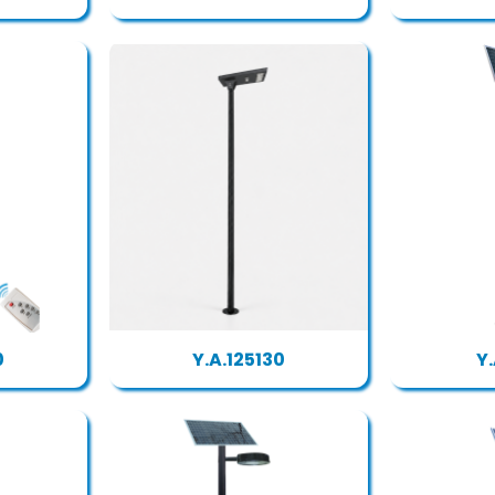
0
Y.A.125130
Y.