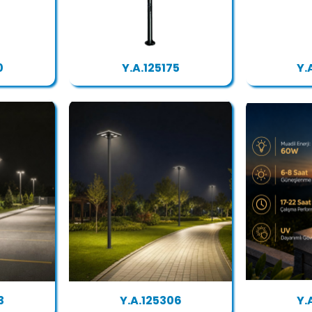
0
Y.A.125175
Y.
3
Y.A.125306
Y.