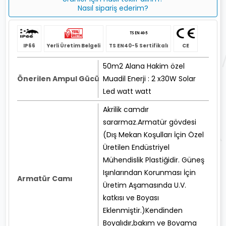
Nasıl sipariş ederim?
IP66
Yerli Üretim Belgeli
TS EN40-5 Sertifikalı
CE
50m2 Alana Hakim özel
Önerilen Ampul Gücü
Muadil Enerji : 2 x30W Solar
Led watt watt
Akrilik camdır
sararmaz.Armatür gövdesi
(Dış Mekan Koşulları İçin Özel
Üretilen Endüstriyel
Mühendislik Plastiğidir. Güneş
Işınlarından Korunması İçin
Armatür Camı
Üretim Aşamasında U.V.
katkısı ve Boyası
Eklenmiştir.)Kendinden
Boyalıdır,bakım ve Boyama