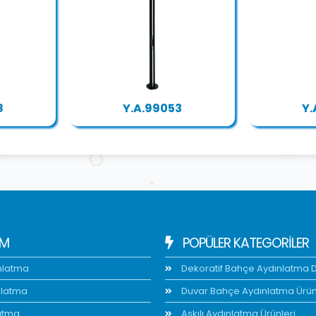
8
Y.A.99053
Y.
IM
POPÜLER KATEGORİLER
nlatma
Dekoratif Bahçe Aydınlatma Di
nlatma
Duvar Bahçe Aydınlatma Ürün
atma
Askılı Aydınlatma Ürünleri