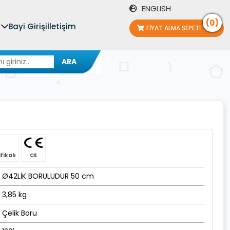
ENGLISH
(0)
Bayi Girişi
İletişim
FIYAT ALMA SEPETI
ARA
fikalı
CE
Ø42LİK BORULUDUR 50 cm
3,85 kg
Çelik Boru