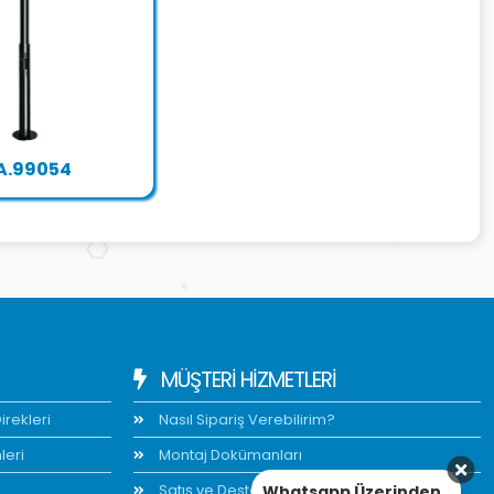
A.99054
MÜŞTERİ HİZMETLERİ
rekleri
Nasıl Sipariş Verebilirim?
leri
Montaj Dokümanları
Satış ve Destek
Whatsapp Üzerinden