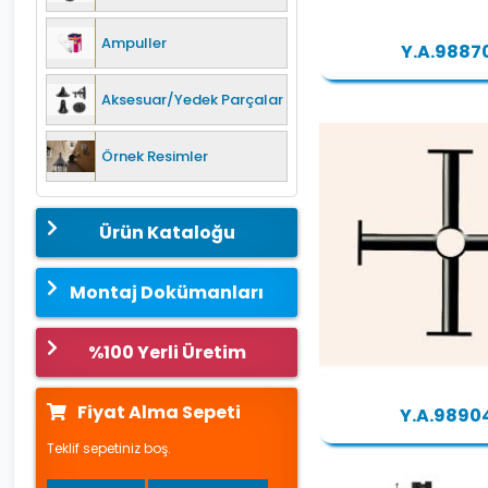
Ampuller
Y.A.9887
Aksesuar/Yedek Parçalar
Örnek Resimler
Ürün Kataloğu
Montaj Dokümanları
%100 Yerli Üretim
Fiyat Alma Sepeti
Y.A.9890
Teklif sepetiniz boş.