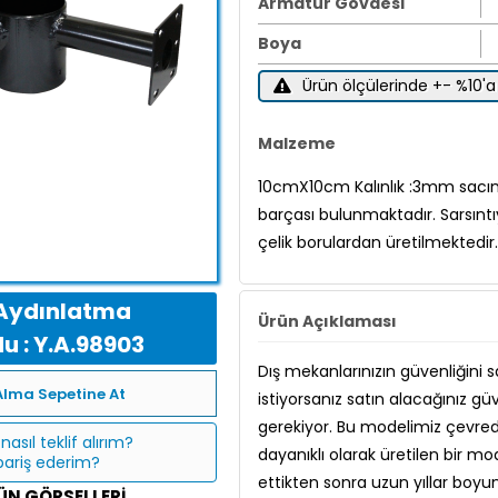
Armatür Gövdesi
Boya
Ürün ölçülerinde +- %10'a 
Malzeme
10cmX10cm Kalınlık :3mm sacın 
barçası bulunmaktadır. Sarsıntıy
çelik borulardan üretilmektedir.
Aydınlatma
Ürün Açıklaması
u : Y.A.98903
Dış mekanlarınızın güvenliğini 
Alma Sepetine At
istiyorsanız satın alacağınız g
gerekiyor. Bu modelimiz çevrede
nasıl teklif alırım?
dayanıklı olarak üretilen bir mo
ipariş ederim?
ettikten sonra uzun yıllar bo
ÜN GÖRSELLERI