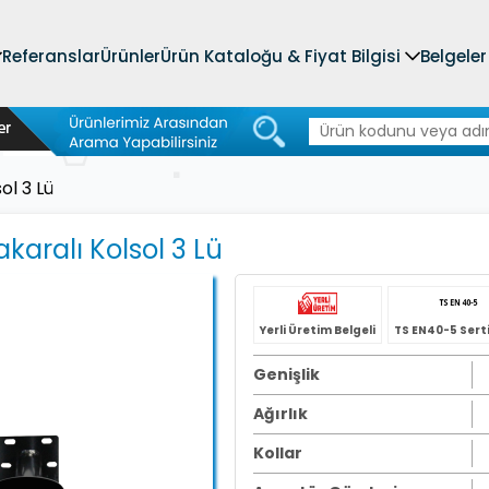
Referanslar
Ürünler
Ürün Kataloğu & Fiyat Bilgisi
Belgeler
ol 3 Lü
aralı Kolsol 3 Lü
Yerli Üretim Belgeli
TS EN40-5 Serti
Genişlik
Ağırlık
Kollar