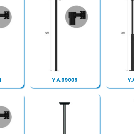
4
Y.A.99005
Y.