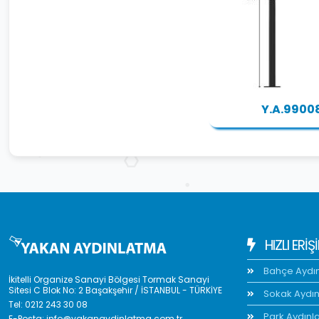
Y.A.9900
HIZLI ERIŞ
Bahçe Aydı
İkitelli Organize Sanayi Bölgesi Tormak Sanayi
Sitesi C Blok No: 2 Başakşehir / İSTANBUL - TÜRKİYE
Sokak Aydı
Tel:
0212 243 30 08
Park Aydınl
E-Posta:
info@yakanaydinlatma.com.tr