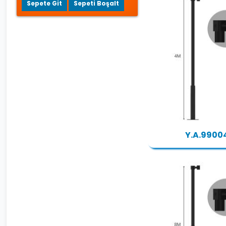
Sepete Git
Sepeti Boşalt
Y.A.9900