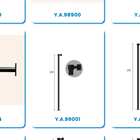
0
Y.A.98900
Y.
4
Y.A.99001
Y.