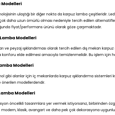
 Modelleri
olojisinin ulaştığı bir diğer nokta da karpuz lamba çeşitleridir. Le
ok daha uzun ömürlü olması nedeniyle tercih edilen alternatiflerde
unda fiyat/performans ürünü olarak göze çarpmaktadır.
 Lamba Modelleri
ı ve peyzaj ışıklandırması olarak tercih edilen dış mekan karpuz ış
konforu elde edilmesi amacıyla temizlenmelidir. Bu işlem için hafif
Lamba Modelleri
l gibi alanlar için iç mekanlarda karpuz ışıklandırma sistemleri k
le önerilen modellerdendir.
 Lamba Modelleri
yon öncelikli tasarımlara yer vermek istiyorsanız, birbirinden özgü
 modern, klasik, avangart ve daha pek çok dekorasyona uygunlu