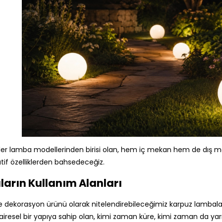
er lamba modellerinden birisi olan, hem iç mekan hem de dış me
tif özelliklerden bahsedeceğiz.
arın Kullanım Alanları
e dekorasyon ürünü olarak nitelendirebileceğimiz karpuz lambalar
iresel bir yapıya sahip olan, kimi zaman küre, kimi zaman da yar