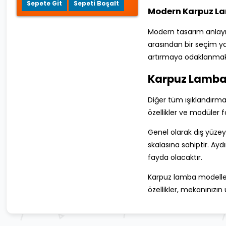
Sepete Git
Sepeti Boşalt
Modern Karpuz La
Modern tasarım anlayış
arasından bir seçim ya
artırmaya odaklanmak
Karpuz Lamba 
Diğer tüm ışıklandırma
özellikler ve modüler f
Genel olarak dış yüzey
skalasına sahiptir. Ay
fayda olacaktır.
Karpuz lamba modelleri,
özellikler, mekanınızın 