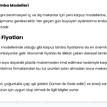
mba Modelleri
ını benimseyen iç ve dış mekanlar için yeni karpuz modellerine, 
pmanız gerekecektir. Her geçen gün büyüyen aydınlatma endüstris
tadır.
Fiyatları
 modellerinde olduğu gibi karpuz lamba fiyatlarına da en önemli k
onksiyonlar gelir. Ekonomik fiyatları ile dikkat çeken dairesel lamba
i ısıya dayanıklı plastik malzemeden imal edilmesi nedeniyle karp
dınlatma firmalarından bu tür ürünleri satın almadan önce mekanı
 çoğunlukla çap, ışık şiddeti (lümen ile ifade edilir) ve enerji sar
ürün için uygun olup olmadı ile ilgili bilgiler sunar.