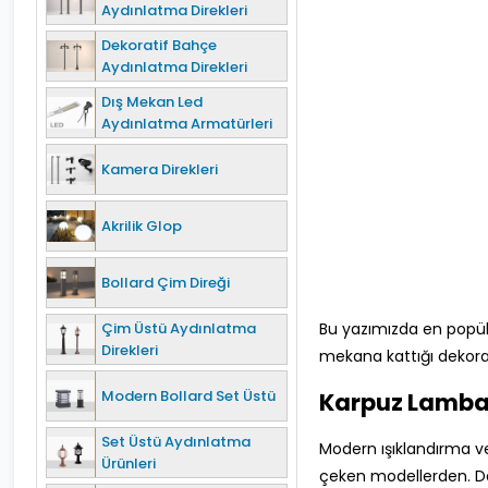
Aydınlatma Direkleri
Dekoratif Bahçe
Aydınlatma Direkleri
Dış Mekan Led
Aydınlatma Armatürleri
Kamera Direkleri
Akrilik Glop
Bollard Çim Direği
Çim Üstü Aydınlatma
Bu yazımızda en popül
Direkleri
mekana kattığı dekora
Modern Bollard Set Üstü
Karpuz Lambal
Set Üstü Aydınlatma
Modern ışıklandırma v
Ürünleri
çeken modellerden. Da