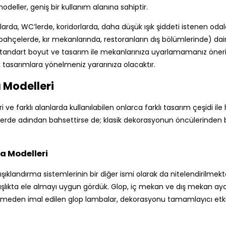
odeller, geniş bir kullanım alanına sahiptir.
rda, WC’lerde, koridorlarda, daha düşük ışık şiddeti istenen oda
, bahçelerde, kır mekanlarında, restoranların dış bölümlerinde) dai
 standart boyut ve tasarım ile mekanlarınıza uyarlamamanız önerilir
tasarımlara yönelmeniz yararınıza olacaktır.
Modelleri
ri ve farklı alanlarda kullanılabilen onlarca farklı tasarım çeşidi
rde adından bahsettirse de; klasik dekorasyonun öncülerinden biri
a Modelleri
şıklandırma sistemlerinin bir diğer ismi olarak da nitelendirilmekted
r başlıkta ele almayı uygun gördük. Glop, iç mekan ve dış mekan ayd
zemeden imal edilen glop lambalar, dekorasyonu tamamlayıcı etkis