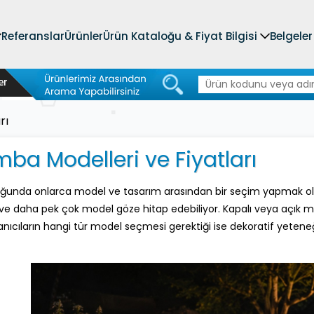
Referanslar
Ürünler
Ürün Kataloğu & Fiyat Bilgisi
Belgeler
rı
ba Modelleri ve Fiyatları
uğunda onlarca model ve tasarım arasından bir seçim yapmak old
 ve daha pek çok model göze hitap edebiliyor. Kapalı veya açık 
lanıcıların hangi tür model seçmesi gerektiği ise dekoratif yete