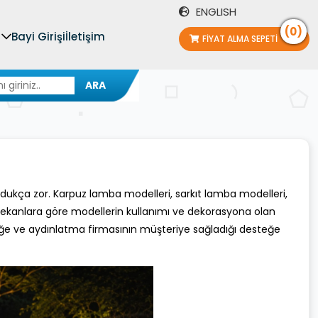
ENGLISH
(0)
Bayi Girişi
İletişim
FIYAT ALMA SEPETI
ARA
ukça zor. Karpuz lamba modelleri, sarkıt lamba modelleri,
mekanlara göre modellerin kullanımı ve dekorasyona olan
neğe ve aydınlatma firmasının müşteriye sağladığı desteğe