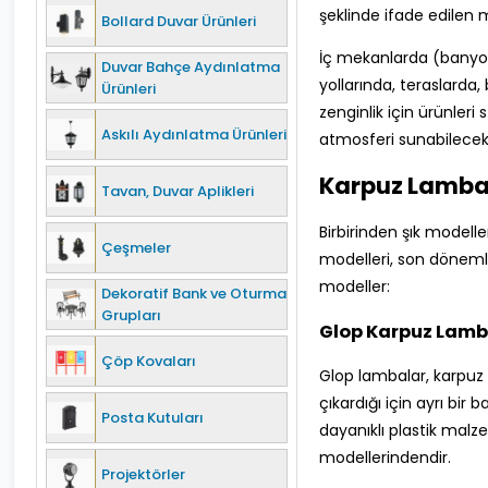
şeklinde ifade edilen m
Bollard Duvar Ürünleri
İç mekanlarda (banyola
Duvar Bahçe Aydınlatma
yollarında, teraslarda
Ürünleri
zenginlik için ürünleri
Askılı Aydınlatma Ürünleri
atmosferi sunabilecek 
Karpuz Lamba 
Tavan, Duvar Aplikleri
Birbirinden şık modelle
Çeşmeler
modelleri, son dönemle
modeller:
Dekoratif Bank ve Oturma
Grupları
Glop Karpuz Lamb
Çöp Kovaları
Glop lambalar, karpuz ı
çıkardığı için ayrı bi
Posta Kutuları
dayanıklı plastik mal
modellerindendir.
Projektörler