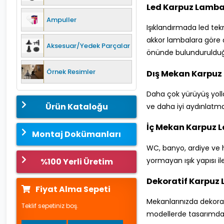
Led Karpuz Lamba
Ampuller
Işıklandırmada led tekn
akkor lambalara göre ç
Aksesuar/Yedek Parçalar
önünde bulundurulduğ
Örnek Resimler
Dış Mekan Karpuz
Daha çok yürüyüş yollar
Ürün Kataloğu
ve daha iyi aydınlatma 
İç Mekan Karpuz 
Montaj Dokümanları
WC, banyo, ardiye ve ho
yormayan ışık yapısı i
%100 Yerli Üretim
Dekoratif Karpuz
Fiyat Alma Sepeti
Mekanlarınızda dekoras
Teklif sepetiniz boş.
modellerde tasarımda