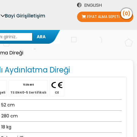
ENGLISH
(0)
Bayi Girişi
İletişim
FIYAT ALMA SEPETI
ARA
tma Direği
lı Aydınlatma Direği
geli
TS EN40-5 Sertifikalı
CE
52 cm
280 cm
18 kg