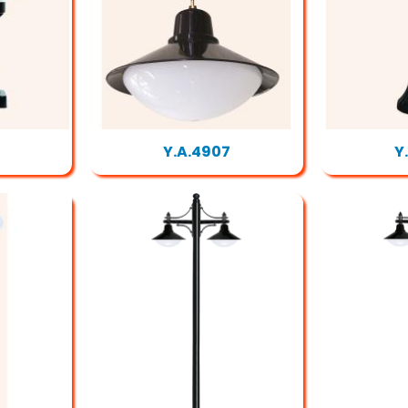
Y.A.4907
Y