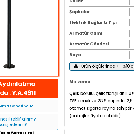
Kollar
Şapkalar
Elektrik Bağlantı Tipi
Armatür Camı
Armatür Gövdesi
Boya
Ürün ölçülerinde +- %10'a 
Malzeme
Aydınlatma
u : Y.A.4911
Çelik borulu, çelik flanşlı altl
TSE onaylı ve Ø76 çapında, 2,5 
Alma Sepetine At
otomat sigorta rayına sahiptir v
(ankrajlar fiyata dahildir)
nasıl teklif alırım?
ipariş ederim?
ÜN GÖRSELLERI