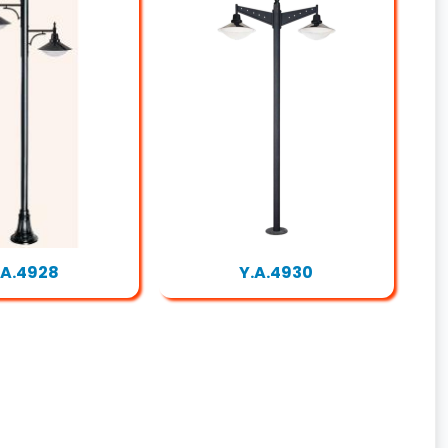
.A.4928
Y.A.4930