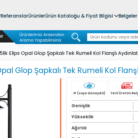
Referanslar
Ürünler
Ürün Kataloğu & Fiyat Bilgisi
Belgeler
5lik Elips Opal Glop Şapkalı Tek Rumeli Kol Flanşlı Aydınla
 Opal Glop Şapkalı Tek Rumeli Kol Flanş
IP (suya danayıklı)
Yerli Üretim Bel
Genişlik
Yükseklik
Ağırlık