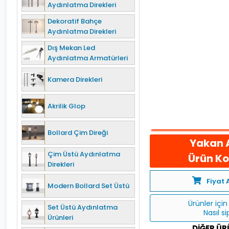
Aydınlatma Direkleri
Dekoratif Bahçe
Aydınlatma Direkleri
Dış Mekan Led
Aydınlatma Armatürleri
Kamera Direkleri
Akrilik Glop
Bollard Çim Direği
Yakan 
Çim Üstü Aydınlatma
Ürün Kod
Direkleri
Fiyat 
Modern Bollard Set Üstü
Ürünler için 
Set Üstü Aydınlatma
Nasıl s
Ürünleri
DIĞER ÜR