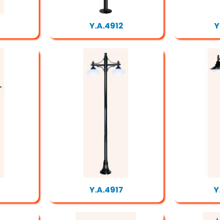
Y.A.4912
Y
Y.A.4917
Y