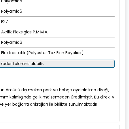
Polyamid6
Polyamid6
E27
Akrilik Pleksiglas P.M.M.A.
Polyamid6
Elektrostatik (Polyester Toz Fırın Boyalıdır)
kadar tolerans olabilir.
ı, uzun ömürlü dış mekan park ve bahçe aydınlatma direği,
mm kalınlığında çelik malzemeden üretilmiştir. Bu direk, V
e yer bağlantı ankrajları ile birlikte sunulmaktadır