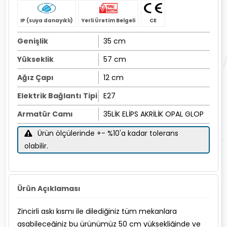
IP (suya danayıklı)
Yerli Üretim Belgeli
CE
Genişlik
35 cm
Yükseklik
57 cm
Ağız Çapı
12 cm
Elektrik Bağlantı Tipi
E27
Armatür Camı
35LİK ELİPS AKRİLİK OPAL GLOP
Ürün ölçülerinde +- %10'a kadar tolerans
olabilir.
Ürün Açıklaması
Zincirli askı kısmı ile dilediğiniz tüm mekanlara
asabileceğiniz bu ürünümüz 50 cm yüksekliğinde ve