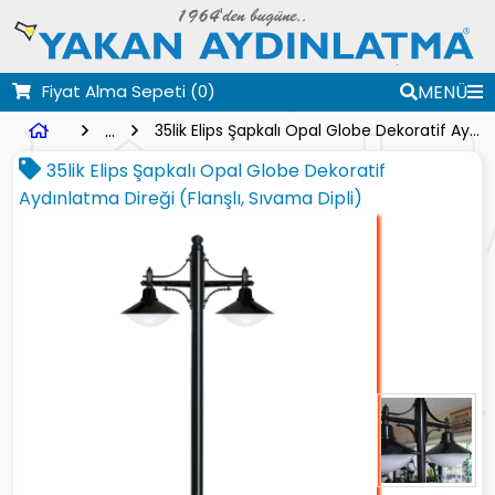
Fiyat Alma Sepeti
(0)
MENÜ
...
35lik Elips Şapkalı Opal Globe Dekoratif Aydınlatma Direği (Flanşlı, Sıvama Dipli)
35lik Elips Şapkalı Opal Globe Dekoratif
Aydınlatma Direği (Flanşlı, Sıvama Dipli)