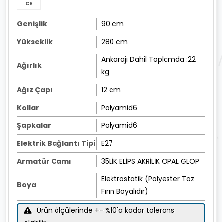
CE
Genişlik
90 cm
Yükseklik
280 cm
Ankarajı Dahil Toplamda :22
Ağırlık
kg
Ağız Çapı
12 cm
Kollar
Polyamid6
Şapkalar
Polyamid6
Elektrik Bağlantı Tipi
E27
Armatür Camı
35LİK ELİPS AKRİLİK OPAL GLOP
Elektrostatik (Polyester Toz
Boya
Fırın Boyalıdır)
Ürün ölçülerinde +- %10'a kadar tolerans