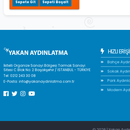
Sepete Git
Sepeti Boşalt
HIZLI ERIŞ
Bahçe Aydı
İkitelli Organize Sanayi Bölgesi Tormak Sanayi
Sitesi C Blok No: 2 Başakşehir / İSTANBUL - TÜRKİYE
Sokak Aydı
Tel:
0212 243 30 08
Park Aydınl
E-Posta:
info@yakanaydinlatma.com.tr
Modern Ayd
© 2026 | Yakan Aydın