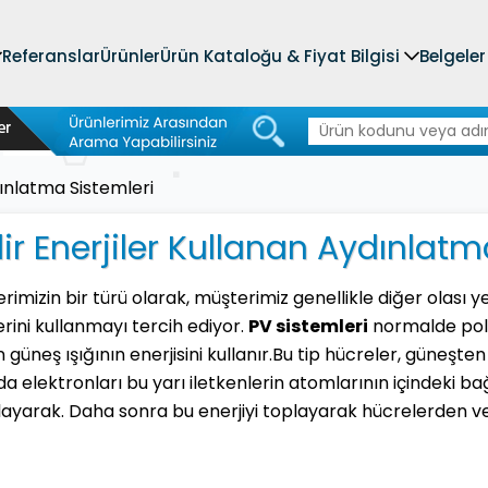
Referanslar
Ürünler
Ürün Kataloğu & Fiyat Bilgisi
Belgeler
dınlatma Sistemleri
lir Enerjiler Kullanan Aydınlatm
imizin bir türü olarak, müşterimiz genellikle diğer olası y
rini kullanmayı tercih ediyor.
PV sistemleri
normalde poli 
 güneş ışığının enerjisini kullanır.
Bu tip hücreler, güneşten 
a elektronları bu yarı iletkenlerin atomlarının içindeki bağ
layarak. Daha sonra bu enerjiyi toplayarak hücrelerden ve 