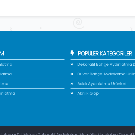
IM
POPÜLER KATEGORİLER
nlatma
Dekoratif Bahçe Aydınlatma Di
nlatma
Duvar Bahçe Aydınlatma Ürün
atma
Askılı Aydınlatma Ürünleri
ınlatma
Akrilik Glop
latma - Dış Mekan Dekoratif Aydınlatma Mamülleri İmalat ve Ticaret | 