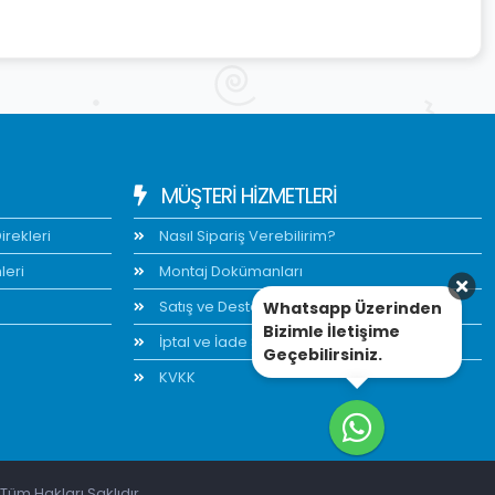
MÜŞTERİ HİZMETLERİ
rekleri
Nasıl Sipariş Verebilirim?
leri
Montaj Dokümanları
Satış ve Destek
Whatsapp Üzerinden
Bizimle İletişime
İptal ve İade Şartları
Geçebilirsiniz.
KVKK
Tüm Hakları Saklıdır.