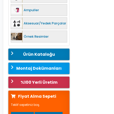
Ampuller
Aksesuar/Yedek Parçalar
Örnek Resimler
Ürün Kataloğu
Montaj Dokümanları
%100 Yerli Üretim
Fiyat Alma Sepeti
Teklif sepetiniz boş.