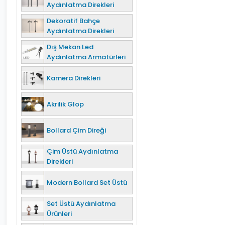
Aydınlatma Direkleri
Dekoratif Bahçe
Aydınlatma Direkleri
Dış Mekan Led
Aydınlatma Armatürleri
Kamera Direkleri
Akrilik Glop
Bollard Çim Direği
Çim Üstü Aydınlatma
Direkleri
Modern Bollard Set Üstü
Set Üstü Aydınlatma
Ürünleri