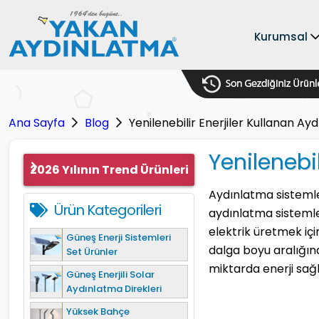
Kurumsal
Ana Sayfa
Blog
Yenilenebilir Enerjiler Kullanan Ay
Yenilenebi
2026 Yılının Trend Ürünleri
Aydınlatma sistemler
Ürün Kategorileri
aydınlatma sistemle
elektrik üretmek için
Güneş Enerji Sistemleri
dalga boyu aralığınd
Set Ürünler
miktarda enerji sağ
Güneş Enerjili Solar
Aydınlatma Direkleri
Yüksek Bahçe