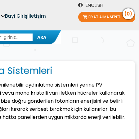
ENGLISH
(0)
Bayi Girişi
İletişim
FIYAT ALMA SEPETI
ARA
a Sistemleri
enilenebilir aydınlatma sistemleri yerine PV
veya mono kristalli yarı iletken hücreler kullanarak
bize doğru gönderilen fotonların enerjisini ve belirli
ları kırarak serbest bırakmak için kullanırlar; bu
hatta panellerden uygun miktarda enerji verilebilir.