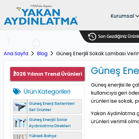
Kurumsal
Ana Sayfa
Blog
Güneş Enerjili Sokak Lambası Verimli
Güneş Enerj
2026 Yılının Trend Ürünleri
Güneş enerjisi ile ç
Ürün Kategorileri
kullanıcıya geri öd
ürünleri ise sokak, 
Güneş Enerji Sistemleri
Set Ürünler
Yakan Aydınlatma çat
Güneş Enerjili Solar
ürünleri verimli olma
Aydınlatma Direkleri
Yüksek Bahçe