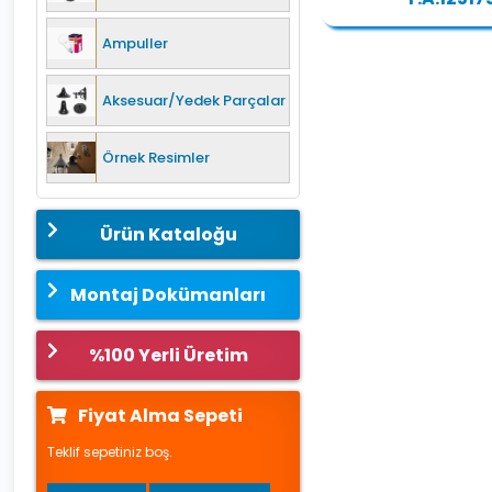
Ampuller
Aksesuar/Yedek Parçalar
Örnek Resimler
Ürün Kataloğu
Montaj Dokümanları
%100 Yerli Üretim
Fiyat Alma Sepeti
Teklif sepetiniz boş.