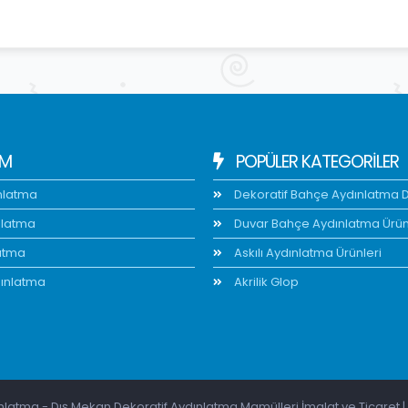
IM
POPÜLER KATEGORİLER
nlatma
Dekoratif Bahçe Aydınlatma Di
nlatma
Duvar Bahçe Aydınlatma Ürün
atma
Askılı Aydınlatma Ürünleri
ınlatma
Akrilik Glop
latma - Dış Mekan Dekoratif Aydınlatma Mamülleri İmalat ve Ticaret | 