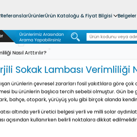
Referanslar
Ürünler
Ürün Kataloğu & Fiyat Bilgisi
Belgeler
liği Nasıl Arttırılır?
ili Sokak Lambası Verimliliği Nas
alışan ürünlerin çevresel zararları fosil yakıtlılara göre ço
emesi bu ürünlerin başlıca tercih sebebi olmuştur. Gün be 
park, bahçe, otopark, yürüyüş yolu gibi birçok alanda kend
ısı altında yerli üretici belgesi yerli ve milli solar aydın
sı açısından kullanırken belirli noktalara dikkat edilmelidir