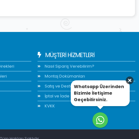
MÜŞTERİ HİZMETLERİ
rekleri
Nasıl Sipariş Verebilirim?
leri
Montaj Dokümanları
Satış ve Destek
Whatsapp Üzerinden
Bizimle İletişime
İptal ve İade Şartları
Geçebilirsiniz.
KVKK
Tüm Hakları Saklıdır.