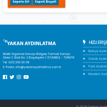
Sepete Git
Sepeti Boşalt
HIZLI ERIŞ
Bahçe Aydı
İkitelli Organize Sanayi Bölgesi Tormak Sanayi
Sitesi C Blok No: 2 Başakşehir / İSTANBUL - TÜRKİYE
Sokak Aydı
Tel:
0212 243 30 08
Park Aydınl
E-Posta:
info@yakanaydinlatma.com.tr
Modern Ayd
© 2026 | Yakan Aydın