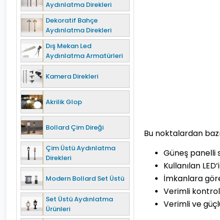
Aydınlatma Direkleri
Dekoratif Bahçe
Aydınlatma Direkleri
Dış Mekan Led
Aydınlatma Armatürleri
Kamera Direkleri
Akrilik Glop
Bollard Çim Direği
Bu noktalardan bazıl
Çim Üstü Aydınlatma
Güneş panelli 
Direkleri
Kullanılan LED’
İmkanlara göre
Modern Bollard Set Üstü
Verimli kontrol
Set Üstü Aydınlatma
Verimli ve güçl
Ürünleri