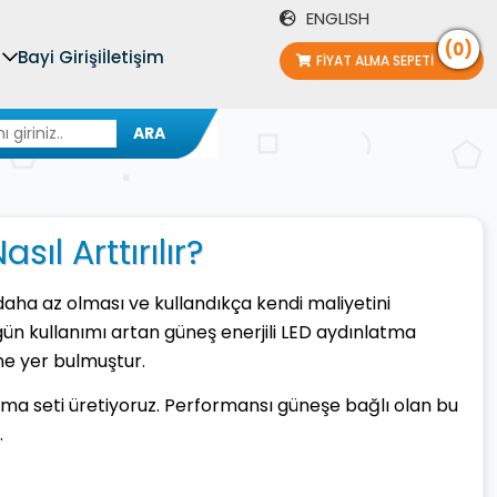
ENGLISH
(0)
Bayi Girişi
İletişim
FIYAT ALMA SEPETI
ARA
ıl Arttırılır?
k daha az olması ve kullandıkça kendi maliyetini
gün kullanımı artan güneş enerjili LED aydınlatma
ine yer bulmuştur.
latma seti üretiyoruz. Performansı güneşe bağlı olan bu
.