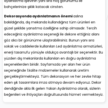
aydınlatma işlevinin yanı sıra hoş görünümü ile
bahçelerinize şıklık katacak cinsten.
Dekorasyonda aydınlatmanın
ö
nemi
aslına
bakıldığında, dış mekanda kullandığınız tüm ürünleri en
güzel şekilde yansıtma özelliğine sahip olmasıdır. Tercih
edeceğiniz aydınlatma seçeneği ile dekore ettiğiniz alanı
göz alıcı bir görünüme ulaştırabilirsiniz. Bunun yanı sıra
sokak ve caddelerde kullanılan Led aydınlatma armatürleri,
enerji tasarrufu yönüyle oldukça avantajlı bir seçenektir. Bu
yüzden dış mekanlarda kullanılan en doğru aydınlatma
seçeneklerden biridir. Sayfamızda yer alan her ürün
seçeneğinde 1.kalite malzemeler kullanarak üretim
gerçekleştirmekteyiz. Tüm dekorasyon ve her zevke hitap
eden şık tasarımlara imza atmaya devam ediyoruz. Dekor
dendiğinde akla ilk gelen Yakan Aydınlatma olarak, sizlerin
beğenileri ve ihtiyaçları doğrultusunda hizmet vermekteyiz.