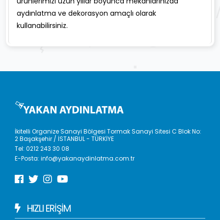
ürünlerimizi uzun yıllar boyunca mekanlarınızda
aydınlatma ve dekorasyon amaçlı olarak
kullanabilirsiniz.
İkitelli Organize Sanayi Bölgesi Tormak Sanayi Sitesi C Blok No:
2 Başakşehir / İSTANBUL - TÜRKİYE
Tel:
0212 243 30 08
E-Posta:
info@yakanaydinlatma.com.tr
HIZLI ERIŞIM