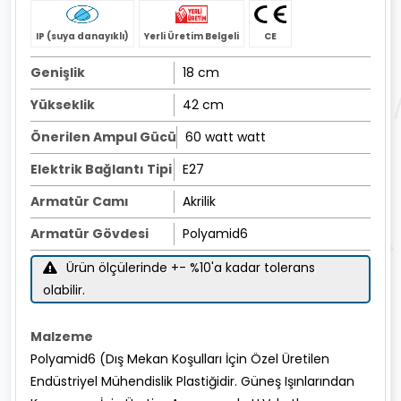
IP (suya danayıklı)
Yerli Üretim Belgeli
CE
Genişlik
18 cm
Yükseklik
42 cm
Önerilen Ampul Gücü
60 watt watt
Elektrik Bağlantı Tipi
E27
Armatür Camı
Akrilik
Armatür Gövdesi
Polyamid6
Ürün ölçülerinde +- %10'a kadar tolerans
olabilir.
Malzeme
Polyamid6 (Dış Mekan Koşulları İçin Özel Üretilen
Endüstriyel Mühendislik Plastiğidir. Güneş Işınlarından