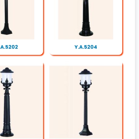
.A.5202
Y.A.5204