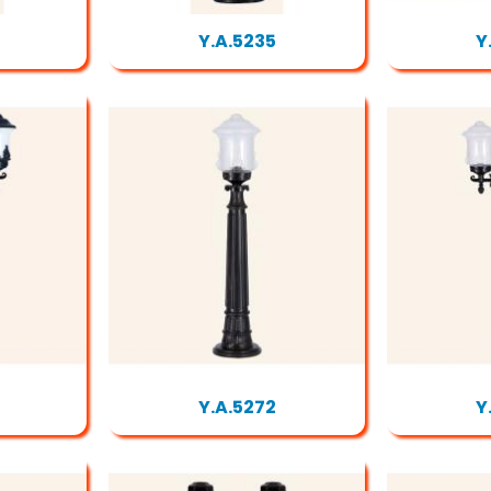
Y.A.5235
Y
Y.A.5272
Y