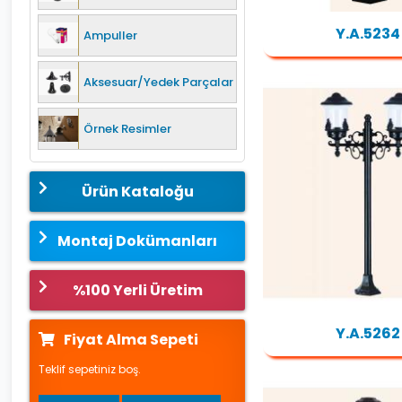
Y.A.5234
Ampuller
Aksesuar/Yedek Parçalar
Örnek Resimler
Ürün Kataloğu
Montaj Dokümanları
%100 Yerli Üretim
Y.A.5262
Fiyat Alma Sepeti
Teklif sepetiniz boş.