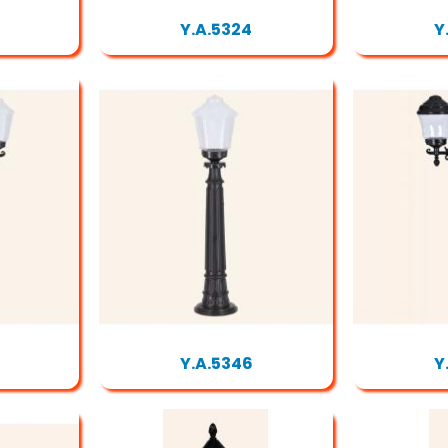
Y.A.5324
Y
Y.A.5346
Y