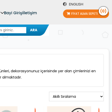
ENGLISH
(0)
Bayi Girişi
İletişim
FIYAT ALMA SEPETI
ARA
nleri, dekorasyonunuz içerisinde yer alan çimlerinizi en
r almaktadır.