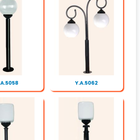
.A.5058
Y.A.5062