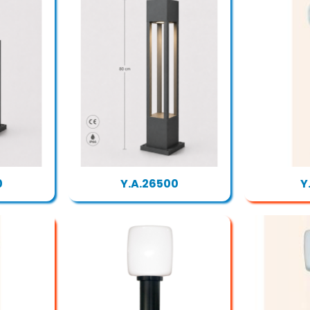
0
Y.A.26500
Y