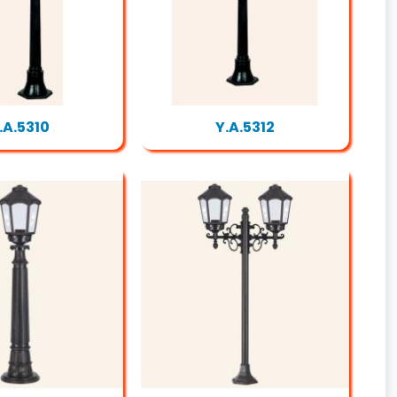
.A.5310
Y.A.5312