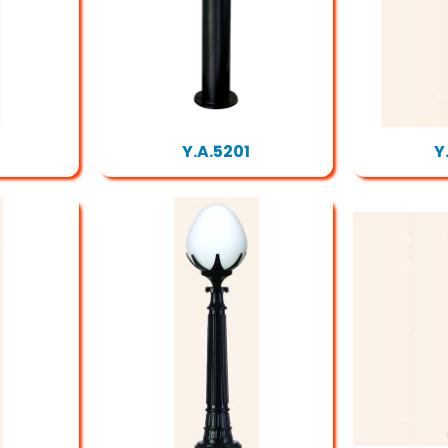
Y.A.5201
Y