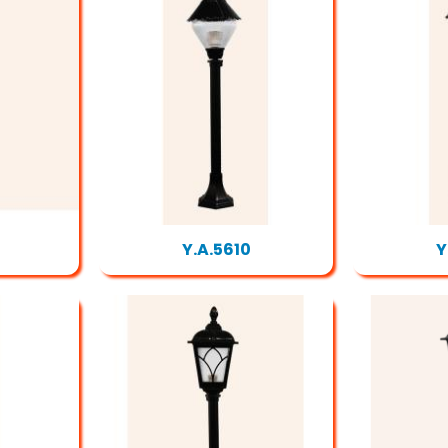
Y.A.5610
Y