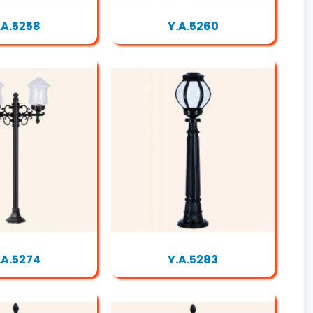
.A.5258
Y.A.5260
.A.5274
Y.A.5283