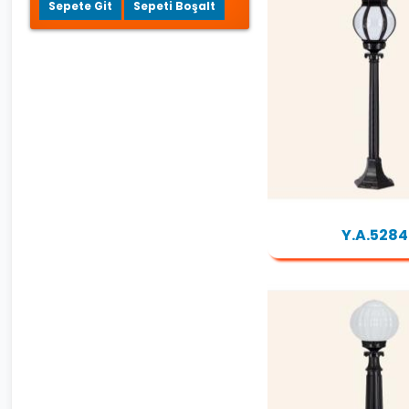
Sepete Git
Sepeti Boşalt
Y.A.5284