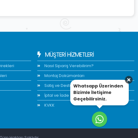
MÜŞTERİ HİZMETLERİ
rekleri
Nasıl Sipariş Verebilirim?
leri
Montaj Dokümanları
Satış ve Destek
Whatsapp Üzerinden
Bizimle İletişime
İptal ve İade Şartları
Geçebilirsiniz.
KVKK
Tüm Hakları Saklıdır.