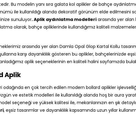
dir. Bu modelin yanı sıra galata kol aplikler de bahçe aydınlat
nümü ile kullanıldığı alanda dekoratif görünüm elde edilmesini sağl
nize sunuluyor
. Aplik aydınlatma modelleri
arasında yer alan ko
latma olarak, bahçe apliklerinde kullandığımız kaliteli malzemeler
eklerimiz arasında yer alan Damla Opal Glop Kartal Kollu tasarımı
llarına karşı dayanıklılık gösteren bu aplikler, bahçelerinizde eş
ladığımız aplik seçeneklerinin en kaliteli halini sayfamızda bulabil
d Aplik
i odağında en çok tercih edilen modern bollard aplikler işlevselliği
Özgün ve estetik modelleri ile kullanıldığı alanda hoş bir aura ya
model seçeneği ve yüksek kalitesi ile, mekanlarınızın en şık detay
ri
, eşsiz tasarımlar ve dayanıklılık kapsamında uzun yıllar kullanım