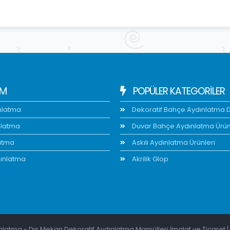
IM
POPÜLER KATEGORİLER
nlatma
Dekoratif Bahçe Aydınlatma Di
nlatma
Duvar Bahçe Aydınlatma Ürün
atma
Askılı Aydınlatma Ürünleri
ınlatma
Akrilik Glop
latma - Dış Mekan Dekoratif Aydınlatma Mamülleri İmalat ve Ticaret | 