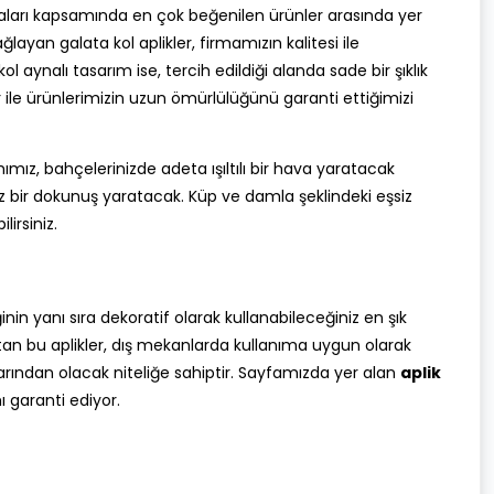
maları kapsamında en çok beğenilen ürünler arasında yer
ayan galata kol aplikler, firmamızın kalitesi ile
l aynalı tasarım ise, tercih edildiği alanda sade bir şıklık
 ile ürünlerimizin uzun ömürlülüğünü garanti ettiğimizi
mız, bahçelerinizde adeta ışıltılı bir hava yaratacak
siz bir dokunuş yaratacak. Küp ve damla şeklindeki eşsiz
irsiniz.
nin yanı sıra dekoratif olarak kullanabileceğiniz en şık
ratan bu aplikler, dış mekanlarda kullanıma uygun olarak
larından olacak niteliğe sahiptir. Sayfamızda yer alan
aplik
ı garanti ediyor.