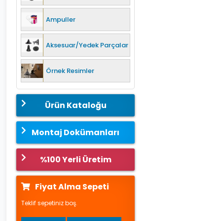
Ampuller
Aksesuar/Yedek Parçalar
Örnek Resimler
Ürün Kataloğu
Montaj Dokümanları
%100 Yerli Üretim
Fiyat Alma Sepeti
Teklif sepetiniz boş.