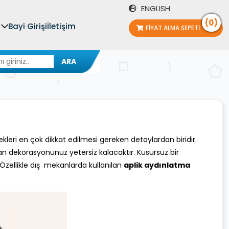
ENGLISH
(0)
Bayi Girişi
İletişim
FIYAT ALMA SEPETI
ARA
eri en çok dikkat edilmesi gereken detaylardan biridir.
an dekorasyonunuz yetersiz kalacaktır. Kusursuz bir
ellikle dış mekanlarda kullanılan
aplik aydınlatma