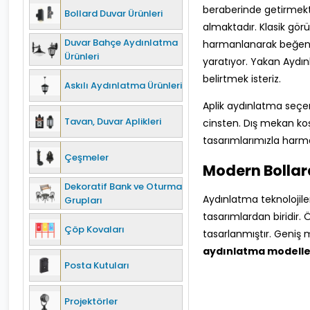
beraberinde getirmekte
Bollard Duvar Ürünleri
almaktadır. Klasik görü
Duvar Bahçe Aydınlatma
harmanlanarak beğeni
Ürünleri
yaratıyor. Yakan Aydın
belirtmek isteriz.
Askılı Aydınlatma Ürünleri
Aplik aydınlatma seçen
Tavan, Duvar Aplikleri
cinsten. Dış mekan koşu
tasarımlarımızla harman
Çeşmeler
Modern Bollar
Dekoratif Bank ve Oturma
Aydınlatma teknolojiler
Grupları
tasarımlardan biridir. 
Çöp Kovaları
tasarlanmıştır. Geniş 
aydınlatma modelle
Posta Kutuları
Projektörler