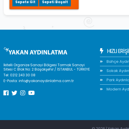
Sepete Git
Sepeti Boşalt
HIZLI ERIŞ
Bahçe Aydı
İkitelli Organize Sanayi Bölgesi Tormak Sanayi
Sitesi C Blok No: 2 Başakşehir / İSTANBUL - TÜRKİYE
Sokak Aydı
Tel:
0212 243 30 08
Park Aydınl
E-Posta:
info@yakanaydinlatma.com.tr
Modern Ayd
© 2026 | Yakan Aydın