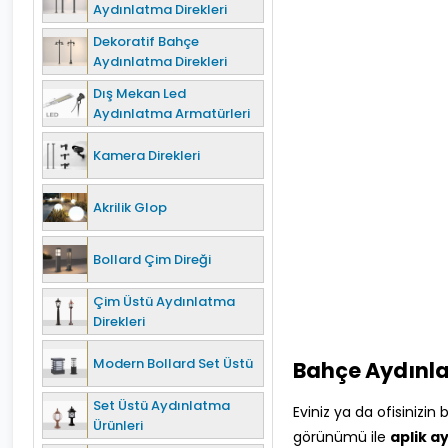
Aydınlatma Direkleri
Dekoratif Bahçe
Aydınlatma Direkleri
Dış Mekan Led
Aydınlatma Armatürleri
Kamera Direkleri
Akrilik Glop
Bollard Çim Direği
Çim Üstü Aydınlatma
Direkleri
Modern Bollard Set Üstü
Bah
ç
e Aydınla
Set Üstü Aydınlatma
Eviniz ya da ofisinizin
Ürünleri
görünümü ile
aplik a