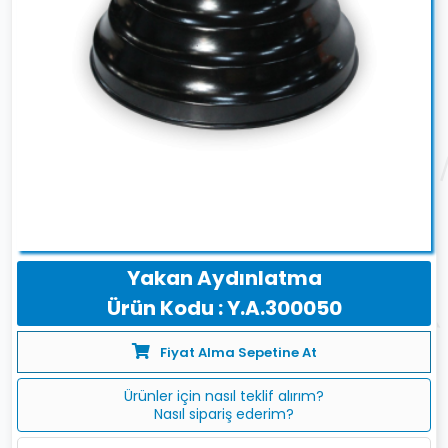
Yakan Aydınlatma
Ürün Kodu : Y.A.300050
Fiyat Alma Sepetine At
Ürünler için nasıl teklif alırım?
Nasıl sipariş ederim?