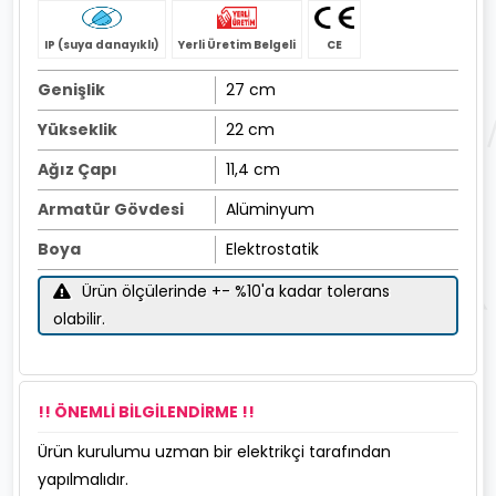
IP (suya danayıklı)
Yerli Üretim Belgeli
CE
Genişlik
27 cm
Yükseklik
22 cm
Ağız Çapı
11,4 cm
Armatür Gövdesi
Alüminyum
Boya
Elektrostatik
Ürün ölçülerinde +- %10'a kadar tolerans
olabilir.
!! ÖNEMLİ BİLGİLENDİRME !!
Ürün kurulumu uzman bir elektrikçi tarafından
yapılmalıdır.