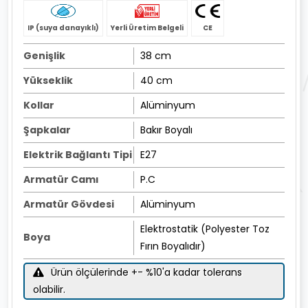
IP (suya danayıklı)
Yerli Üretim Belgeli
CE
Genişlik
38 cm
Yükseklik
40 cm
Kollar
Alüminyum
Şapkalar
Bakır Boyalı
Elektrik Bağlantı Tipi
E27
Armatür Camı
P.C
Armatür Gövdesi
Alüminyum
Elektrostatik (Polyester Toz
Boya
Fırın Boyalıdır)
Ürün ölçülerinde +- %10'a kadar tolerans
olabilir.