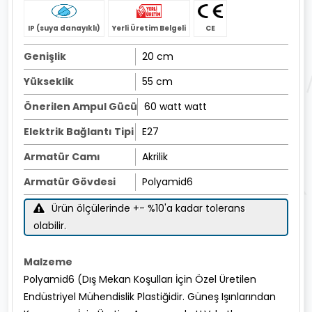
IP (suya danayıklı)
Yerli Üretim Belgeli
CE
Genişlik
20 cm
Yükseklik
55 cm
Önerilen Ampul Gücü
60 watt watt
Elektrik Bağlantı Tipi
E27
Armatür Camı
Akrilik
Armatür Gövdesi
Polyamid6
Ürün ölçülerinde +- %10'a kadar tolerans
olabilir.
Malzeme
Polyamid6 (Dış Mekan Koşulları İçin Özel Üretilen
Endüstriyel Mühendislik Plastiğidir. Güneş Işınlarından