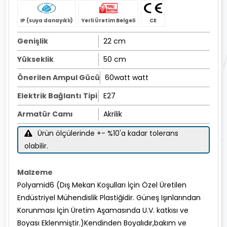
IP (suya danayıklı)
Yerli Üretim Belgeli
CE
Genişlik
22 cm
Yükseklik
50 cm
Önerilen Ampul Gücü
60watt watt
Elektrik Bağlantı Tipi
E27
Armatür Camı
Akrilik
Ürün ölçülerinde +- %10'a kadar tolerans
olabilir.
Malzeme
Polyamid6 (Dış Mekan Koşulları İçin Özel Üretilen
Endüstriyel Mühendislik Plastiğidir. Güneş Işınlarından
Korunması İçin Üretim Aşamasında U.V. katkısı ve
Boyası Eklenmiştir.)Kendinden Boyalıdır,bakım ve