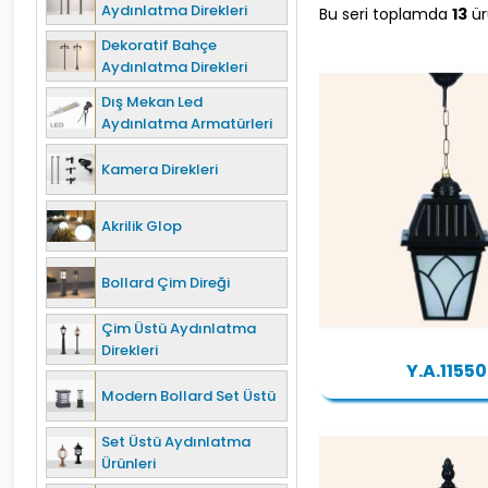
Aydınlatma Direkleri
Bu seri toplamda
13
ür
Dekoratif Bahçe
Aydınlatma Direkleri
Dış Mekan Led
Aydınlatma Armatürleri
Kamera Direkleri
Akrilik Glop
Bollard Çim Direği
Çim Üstü Aydınlatma
Direkleri
Y.A.11550
Modern Bollard Set Üstü
Set Üstü Aydınlatma
Ürünleri