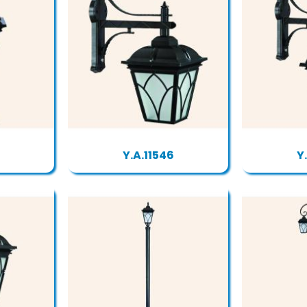
Y.A.11546
Y