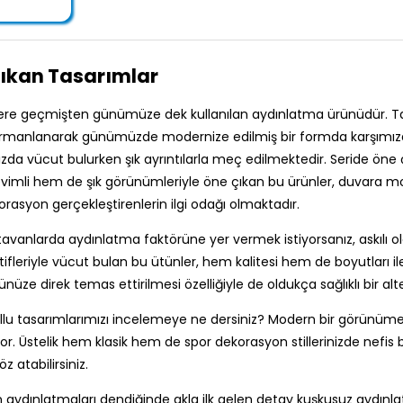
Çıkan Tasarımlar
 üzere geçmişten günümüze dek kullanılan aydınlatma ürünüdür. T
harmanlanarak günümüzde modernize edilmiş bir formda karşımıza
zda vücut bulurken şık ayrıntılarla meç edilmektedir. Seride öne 
imli hem de şık görünümleriyle öne çıkan bu ürünler, duvara monte 
korasyon gerçekleştirenlerin ilgi odağı olmaktadır.
avanlarda aydınlatma faktörüne yer vermek istiyorsanız, askılı ola
otifleriyle vücut bulan bu ütünler, hem kalitesi hem de boyutları
üze direk temas ettirilmesi özelliğiyle de oldukça sağlıklı bir alt
lu tasarımlarımızı incelemeye ne dersiniz? Modern bir görünüme sa
. Üstelik hem klasik hem de spor dekorasyon stillerinizde nefis b
z atabilirsiniz.
ydınlatmaları dendiğinde akla ilk gelen detay kuşkusuz aydınlatma