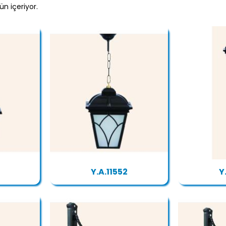
ün içeriyor.
Y.A.11552
Y