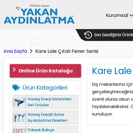
Kurumsal
Ana Sayfa
Kare Lale Çıtalı Fener Serisi
Kare Lale 
Online Ürün Kataloğu
Dış mekanlarınız iç
Ürün Kategorileri
gerçekleştireceğin
Güneş Enerji Sistemleri
özenli olursa olsun
Set Ürünler
faydalanabilirsiniz.
sunuluyor.
Güneş Enerjili Solar
Aydınlatma Direkleri
Yüksek Bahçe