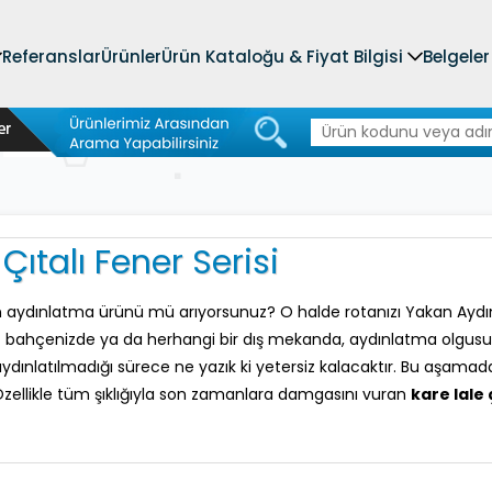
Referanslar
Ürünler
Ürün Kataloğu & Fiyat Bilgisi
Belgeler
Çıtalı Fener Serisi
in aydınlatma ürünü mü arıyorsunuz? O halde rotanızı Yakan Aydın
iz bahçenizde ya da herhangi bir dış mekanda, aydınlatma olgus
 aydınlatılmadığı sürece ne yazık ki yetersiz kalacaktır. Bu aşam
 Özellikle tüm şıklığıyla son zamanlara damgasını vuran
kare lale 