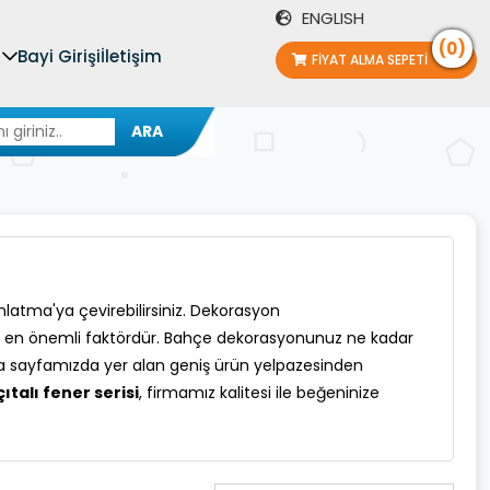
ENGLISH
(0)
Bayi Girişi
İletişim
FIYAT ALMA SEPETI
ARA
latma'ya çevirebilirsiniz. Dekorasyon
u en önemli faktördür. Bahçe dekorasyonunuz ne kadar
ada sayfamızda yer alan geniş ürün yelpazesinden
çıtalı fener serisi
, firmamız kalitesi ile beğeninize