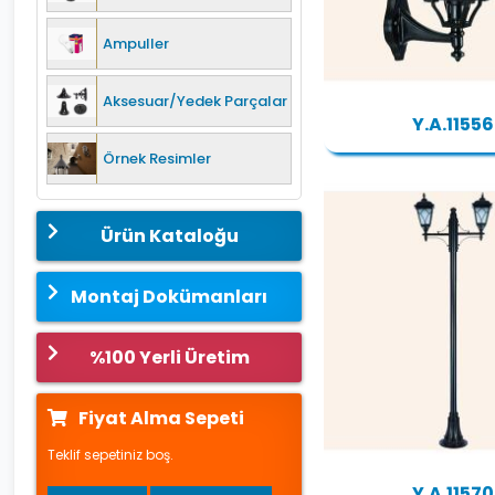
Ampuller
Aksesuar/Yedek Parçalar
Y.A.11556
Örnek Resimler
Ürün Kataloğu
Montaj Dokümanları
%100 Yerli Üretim
Fiyat Alma Sepeti
Teklif sepetiniz boş.
Y.A.11570