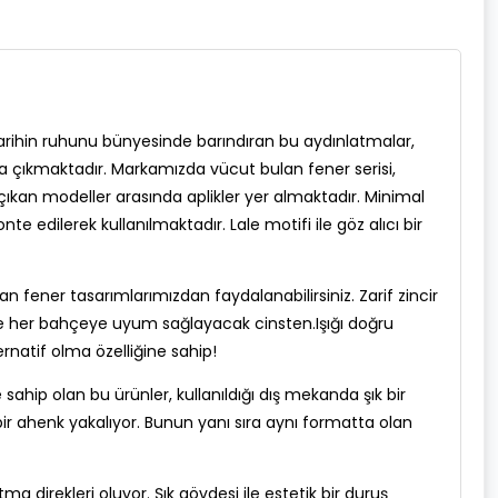
arihin ruhunu bünyesinde barındıran bu aydınlatmalar,
 çıkmaktadır. Markamızda vücut bulan fener serisi,
çıkan modeller arasında aplikler yer almaktadır. Minimal
edilerek kullanılmaktadır. Lale motifi ile göz alıcı bir
n fener tasarımlarımızdan faydalanabilirsiniz. Zarif zincir
 ile her bahçeye uyum sağlayacak cinsten.Işığı doğru
ernatif olma özelliğine sahip!
hip olan bu ürünler, kullanıldığı dış mekanda şık bir
ir ahenk yakalıyor. Bunun yanı sıra aynı formatta olan
 direkleri oluyor. Şık gövdesi ile estetik bir duruş