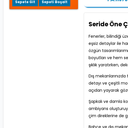
Sepete Git
Sepeti Boşalt
Seride Öne 
Fenerler, bilindiği
eşsiz detaylar ile 
özgün tasarımlarımı
boyutları ve hem sev
şıklık yaratırken, de
Dış mekanlarınızda t
detayı ve çeşitli m
açıdan yayarak gözün
Şapkalı ve damla kol
ambiyans oluşturuyor
çim direklerine de gö
Bahçe ve dış mekan a