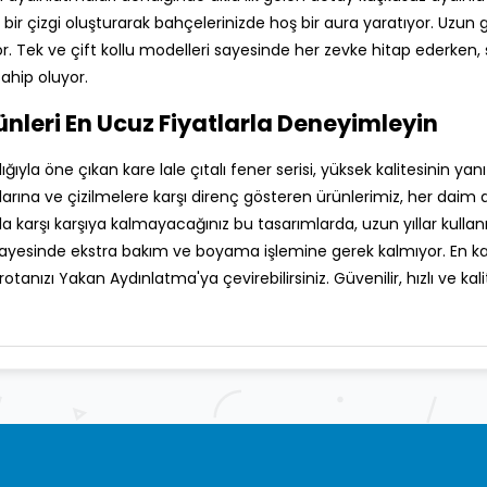
 bir çizgi oluşturarak bahçelerinizde hoş bir aura yaratıyor. Uz
or. Tek ve çift kollu modelleri sayesinde her zevke hitap ederken
sahip oluyor.
rünleri En Ucuz Fiyatlarla Deneyimleyin
ğıyla öne çıkan kare lale çıtalı fener serisi, yüksek kalitesinin ya
rına ve çizilmelere karşı direnç gösteren ürünlerimiz, her daim da
rla karşı karşıya kalmayacağınız bu tasarımlarda, uzun yıllar kullanı
sayesinde ekstra bakım ve boyama işlemine gerek kalmıyor. En kali
tanızı Yakan Aydınlatma'ya çevirebilirsiniz. Güvenilir, hızlı ve ka