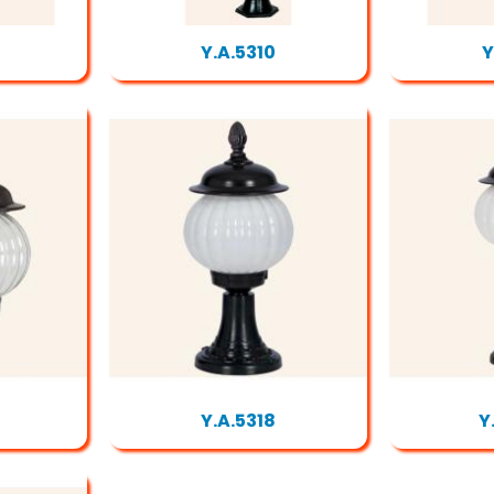
Y.A.5310
Y
Y.A.5318
Y