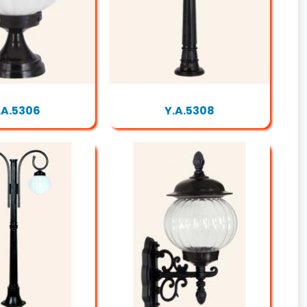
.A.5306
Y.A.5308