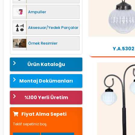
Ampuller
Aksesuar/Yedek Parçalar
Örnek Resimler
Y.A.5302
Ürün Kataloğu
Montaj Dokümanları
%100 Yerli Üretim
Fiyat Alma Sepeti
Teklif sepetiniz boş.