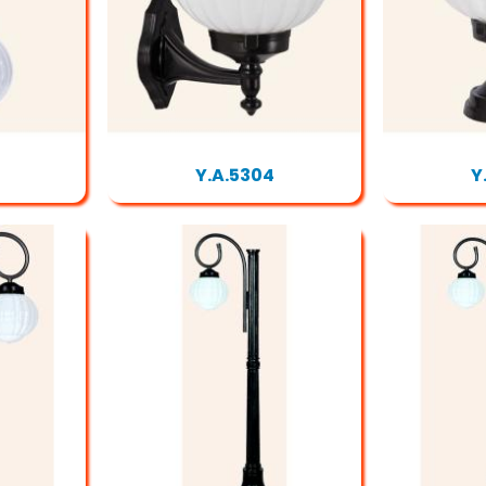
Y.A.5304
Y