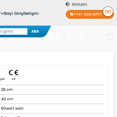
ENGLISH
(0)
Bayi Girişi
İletişim
FIYAT ALMA SEPETI
ARA
geli
CE
28 cm
40 cm
60watt watt