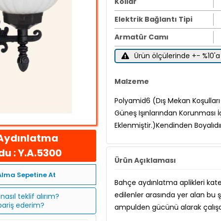
Kollar
Elektrik Bağlantı Tipi
Armatür Camı
Ürün ölçülerinde +- %10'a 
Malzeme
Polyamid6 (Dış Mekan Koşulları İ
Güneş Işınlarından Korunması İ
Eklenmiştir.)Kendinden Boyalıdı
Aydınlatma
u : Y.A.5300
Ürün Açıklaması
Alma Sepetine At
Bahçe aydınlatma aplikleri kat
edilenler arasında yer alan bu 
nasıl teklif alırım?
ipariş ederim?
ampulden gücünü alarak çalışa