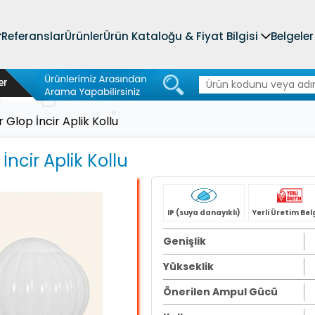
Referanslar
Ürünler
Ürün Kataloğu & Fiyat Bilgisi
Belgeler
 Glop İncir Aplik Kollu
İncir Aplik Kollu
IP (suya danayıklı)
Yerli Üretim Bel
Genişlik
Yükseklik
Önerilen Ampul Gücü