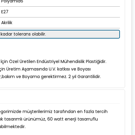
Polyamid6
E27
Akrilik
kadar tolerans olabilir.
çin Özel Üretilen Endüstriyel Mühendislik Plastiğidir.
çin Üretim Aşamasında U.V. katkısı ve Boyası
r,bakım ve Boyama gerektirmez. 2 yıl Garantilidir.
egorimizde müşterilerimiz tarafından en fazla tercih
şık tasarımlı ürünümüz, 60 watt enerji tasarruflu
bilmektedir.